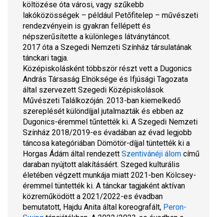
költözése óta városi, vagy szűkebb 
lakóközösségek – például Petőfitelep – művészeti 
rendezvényein is gyakran fellépett és 
népszerűsítette a különleges látványtáncot.
2017 óta a Szegedi Nemzeti Színház társulatának 
tánckari tagja.
Középiskolásként többször részt vett a Dugonics 
András Társaság Elnöksége és Ifjúsági Tagozata 
által szervezett Szegedi Középiskolások 
Művészeti Találkozóján. 2013-ban kiemelkedő 
szereplését különdíjjal jutalmazták és ebben az 
Dugonics-éremmel tűntették ki. A Szegedi Nemzeti 
Színház 2018/2019-es évadában az évad legjobb 
táncosa kategóriában Dömötör-díjjal tüntették ki a 
Horgas Ádám által rendezett 
Szentivánéji álom
 című 
daraban nyújtott alakításáért. Szeged kulturális 
életében végzett munkája miatt 2021-ben Kölcsey-
éremmel tüntették ki. A tánckar tagjaként aktívan 
közreműködött a 2021/2022-es évadban 
bemutatott, Hajdu Anita által koreografált, 
Peron-