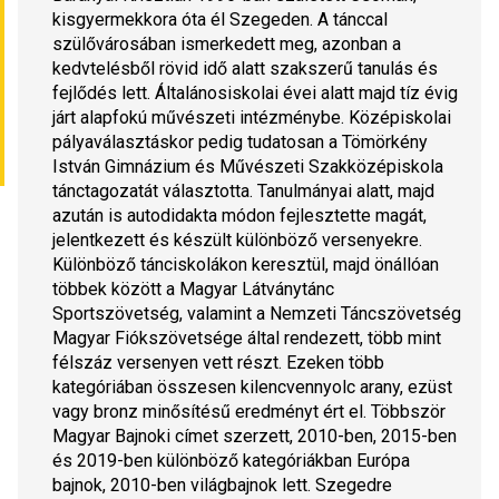
kisgyermekkora óta él Szegeden. A tánccal 
szülővárosában ismerkedett meg, azonban a 
kedvtelésből rövid idő alatt szakszerű tanulás és 
fejlődés lett. Általánosiskolai évei alatt majd tíz évig 
járt alapfokú művészeti intézménybe. Középiskolai 
pályaválasztáskor pedig tudatosan a Tömörkény 
István Gimnázium és Művészeti Szakközépiskola 
tánctagozatát választotta. Tanulmányai alatt, majd 
azután is autodidakta módon fejlesztette magát, 
jelentkezett és készült különböző versenyekre.
Különböző tánciskolákon keresztül, majd önállóan 
többek között a Magyar Látványtánc 
Sportszövetség, valamint a Nemzeti Táncszövetség 
Magyar Fiókszövetsége által rendezett, több mint 
félszáz versenyen vett részt. Ezeken több 
kategóriában összesen kilencvennyolc arany, ezüst 
vagy bronz minősítésű eredményt ért el. Többször 
Magyar Bajnoki címet szerzett, 2010-ben, 2015-ben 
és 2019-ben különböző kategóriákban Európa 
bajnok, 2010-ben világbajnok lett. Szegedre 