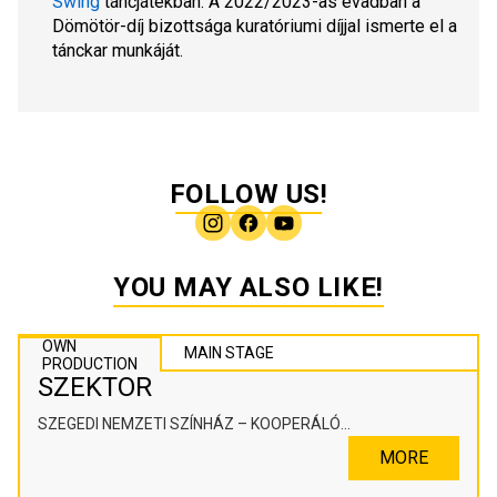
Swing
 táncjátékban. A 2022/2023-as évadban a 
Dömötör-díj bizottsága kuratóriumi díjjal ismerte el a 
tánckar munkáját.
FOLLOW US!
YOU MAY ALSO LIKE!
OWN
MAIN STAGE
PRODUCTION
SZEKTOR
SZEGEDI NEMZETI SZÍNHÁZ – KOOPERÁLÓ
SZÍNHÁZPEDAGÓGIAI ALKOTÓTÉR
MORE