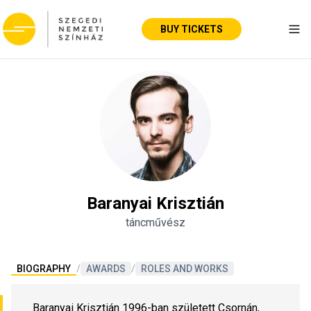
BUY TICKETS
Tog
Baranyai Krisztián
táncművész
BIOGRAPHY
/
AWARDS
/
ROLES AND WORKS
Baranyai Krisztián 1996-ban született Csornán, 