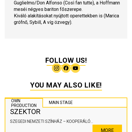
Guglielmo/Don Alfonso (
Così fan tutte
), a 
Hoffmann 
meséi 
négyes bariton főszerepe.
Kiváló alakításokat nyújtott operettekben is (
Marica 
grófnő, Sybill, A víg özvegy
).
FOLLOW US!
YOU MAY ALSO LIKE!
OWN
MAIN STAGE
PRODUCTION
SZEKTOR
SZEGEDI NEMZETI SZÍNHÁZ – KOOPERÁLÓ
SZÍNHÁZPEDAGÓGIAI ALKOTÓTÉR
MORE