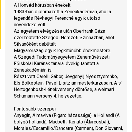
A Honvéd kórusban énekelt.
1983-ban diplomázott a Zeneakadémián, ahol a 
legendás Révhegyi Ferencné egyik utolsó 
növendéke volt.
Az egyetem elvégzése után Oberfrank Géza 
szerződtette Szegedi Nemzeti Színházban, ahol 
Silvanóként debütált.
Magyarország egyik legkitűnőbb énekmestere.
A Szegedi Tudományegyetem Zeneművészeti 
Főiskolai Karának tanára, évekig tanított a 
Zeneakadémián is.
Részt vett Carelli Gábor, Jevgenyij Nyesztyerenko, 
Els Bolkestein, Pavel Lisitzian mesterkurzusain. A s’ 
Hertogenbosh-i énekverseny döntőse, a weimari 
Schumann verseny 4. helyezettje.
Fontosabb szerepei:
Anyegin, Almaviva (
Figaro házassága
), a Hollandi (
A 
bolygó hollandi
), Macbeth, Renato (
Álarcosbál
), 
Morales/Escamillo/Dancaïre (
Carmen
), Don Giovanni, 