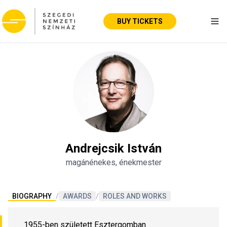
BUY TICKETS
Tog
Andrejcsik István
magánénekes, énekmester
BIOGRAPHY
/
AWARDS
/
ROLES AND WORKS
1955-ben született Esztergomban.