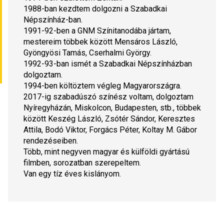
1988-ban kezdtem dolgozni a Szabadkai 
Népszínház-ban.
1991-92-ben a GNM Színitanodába jártam, 
mestereim többek között Mensáros László, 
Gyöngyösi Tamás, Cserhalmi György.
1992-93-ban ismét a Szabadkai Népszínházban 
dolgoztam.
1994-ben költöztem végleg Magyarországra.
2017-ig szabadúszó színész voltam, dolgoztam 
Nyíregyházán, Miskolcon, Budapesten, stb., többek 
között Keszég László, Zsótér Sándor, Keresztes 
Attila, Bodó Viktor, Forgács Péter, Koltay M. Gábor 
rendezéseiben.
Több, mint negyven magyar és külföldi gyártású 
filmben, sorozatban szerepeltem.
Van egy tíz éves kislányom.