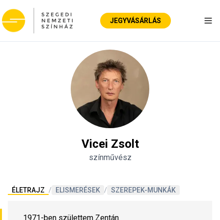
JEGYVÁSÁRLÁS
Nav
Vicei Zsolt
színművész
ÉLETRAJZ
/
ELISMERÉSEK
/
SZEREPEK-MUNKÁK
1971-ben születtem Zentán.