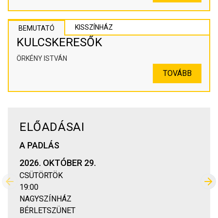
KISSZÍNHÁZ
BEMUTATÓ
KULCSKERESŐK
ÖRKÉNY ISTVÁN
TOVÁBB
ELŐADÁSAI
A PADLÁS
2026. OKTÓBER 29.
CSÜTÖRTÖK
Előző
Kö
19:00
NAGYSZÍNHÁZ
BÉRLETSZÜNET