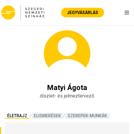
JEGYVÁSÁRLÁS
Nav
Matyi Ágota
díszlet- és jelmeztervező
ÉLETRAJZ
/
ELISMERÉSEK
/
SZEREPEK-MUNKÁK