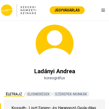
JEGYVÁSÁRLÁS
Nav
Ladányi Andrea
koreográfus
ÉLETRAJZ
/
ELISMERÉSEK
/
SZEREPEK-MUNKÁK
Kossuth-, Liszt Ferenc- és Harangozó Gyula-díjas 