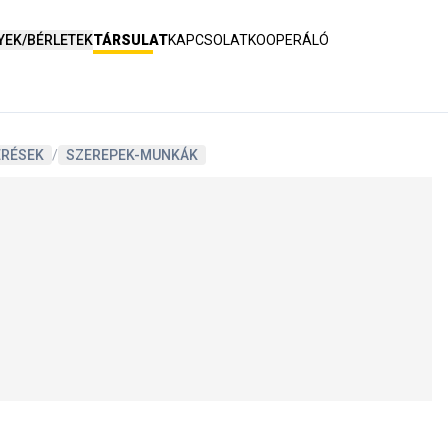
YEK/BÉRLETEK
TÁRSULAT
KAPCSOLAT
KOOPERÁLÓ
ERÉSEK
/
SZEREPEK-MUNKÁK