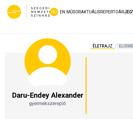
HU
EN
MŰSOR
AKTUÁLIS
REPERTOÁR
JEG
ÉLETRAJZ
/
ELISM
Daru-Endey Alexander
gyermekszereplő