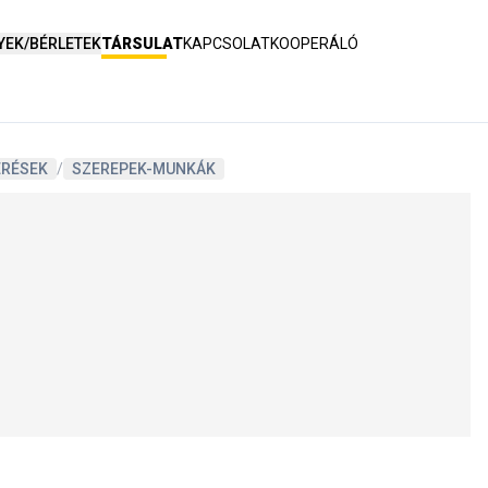
YEK/BÉRLETEK
TÁRSULAT
KAPCSOLAT
KOOPERÁLÓ
ERÉSEK
/
SZEREPEK-MUNKÁK