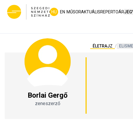
HU
EN
MŰSOR
AKTUÁLIS
REPERTOÁR
JEG
ÉLETRAJZ
/
ELISM
Borlai Gergő
zeneszerző