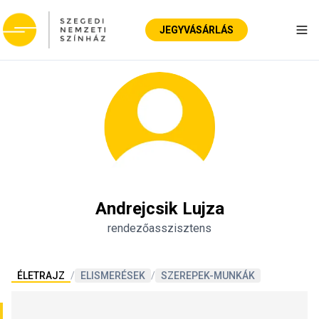
JEGYVÁSÁRLÁS
Nav
Andrejcsik Lujza
rendezőasszisztens
ÉLETRAJZ
/
ELISMERÉSEK
/
SZEREPEK-MUNKÁK