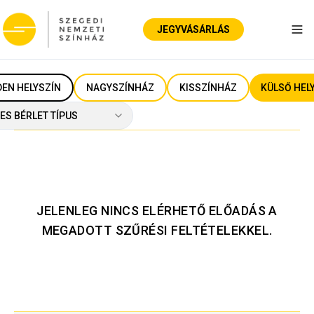
JEGYVÁSÁRLÁS
Nav
EN HELYSZÍN
NAGYSZÍNHÁZ
KISSZÍNHÁZ
KÜLSŐ HEL
ES BÉRLET TÍPUS
JELENLEG NINCS ELÉRHETŐ ELŐADÁS A
MEGADOTT SZŰRÉSI FELTÉTELEKKEL.