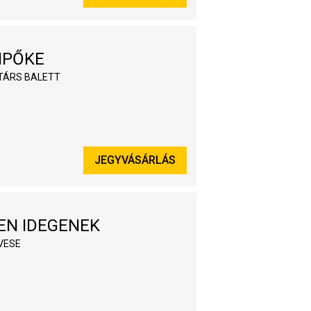
IPŐKE
TÁRS BALETT
JEGYVÁSÁRLÁS
EN IDEGENEK
VESE