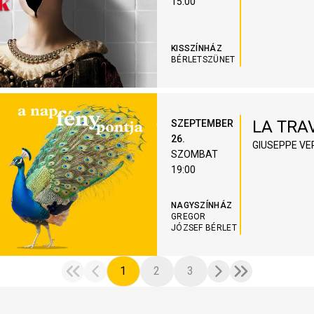
15:00
KISSZÍNHÁZ
BÉRLETSZÜNET
LA TRA
SZEPTEMBER
26.
GIUSEPPE VE
SZOMBAT
19:00
NAGYSZÍNHÁZ
GREGOR
JÓZSEF BÉRLET
1
2
3