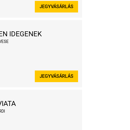
JEGYVÁSÁRLÁS
EN IDEGENEK
VESE
JEGYVÁSÁRLÁS
VIATA
RDI