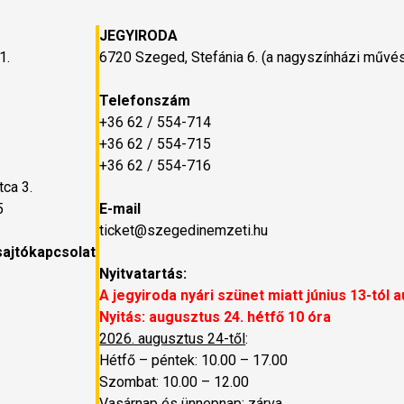
JEGYIRODA
1.
6720 Szeged, Stefánia 6. (a nagyszínházi műv
Telefonszám
+36 62 / 554-714
+36 62 / 554-715
+36 62 / 554-716
ca 3.
5
E-mail
ticket@szegedinemzeti.hu
sajtókapcsolat
Nyitvatartás:
A jegyiroda nyári szünet miatt június 13-tól 
Nyitás: augusztus 24. hétfő 10 óra
2026. augusztus 24-től
:
Hétfő – péntek: 10.00 – 17.00
Szombat: 10.00 – 12.00
Vasárnap és ünnepnap: zárva