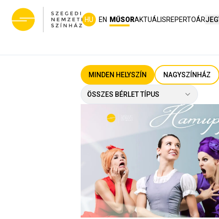
HU
EN
MŰSOR
AKTUÁLIS
REPERTOÁR
JEG
MINDEN HELYSZÍN
NAGYSZÍNHÁZ
ÖSSZES BÉRLET TÍPUS