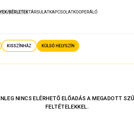
YEK/BÉRLETEK
TÁRSULAT
KAPCSOLAT
KOOPERÁLÓ
KISSZÍNHÁZ
KÜLSŐ HELYSZÍN
ENLEG NINCS ELÉRHETŐ ELŐADÁS A MEGADOTT SZŰ
FELTÉTELEKKEL.