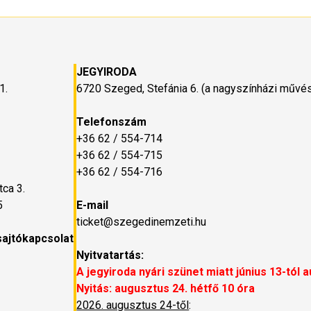
JEGYIRODA
1.
6720 Szeged, Stefánia 6. (a nagyszínházi műv
Telefonszám
+36 62 / 554-714
+36 62 / 554-715
+36 62 / 554-716
ca 3.
5
E-mail
ticket@szegedinemzeti.hu
sajtókapcsolat
Nyitvatartás:
A jegyiroda nyári szünet miatt június 13-tól 
Nyitás: augusztus 24. hétfő 10 óra
2026. augusztus 24-től
: