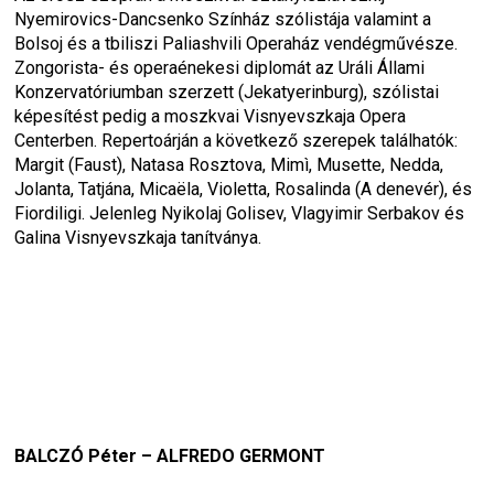
Nyemirovics-Dancsenko Színház szólistája valamint a 
Bolsoj és a tbiliszi Paliashvili Operaház vendégművésze. 
Zongorista- és operaénekesi diplomát az Uráli Állami 
Konzervatóriumban szerzett (Jekatyerinburg), szólistai 
képesítést pedig a moszkvai Visnyevszkaja Opera 
Centerben. Repertoárján a következő szerepek találhatók: 
Margit (Faust), Natasa Rosztova, Mimì, Musette, Nedda, 
Jolanta, Tatjána, Micaëla, Violetta, Rosalinda (A denevér), és 
Fiordiligi. Jelenleg Nyikolaj Golisev, Vlagyimir Serbakov és 
Galina Visnyevszkaja tanítványa.
BALCZÓ Péter – ALFREDO GERMONT