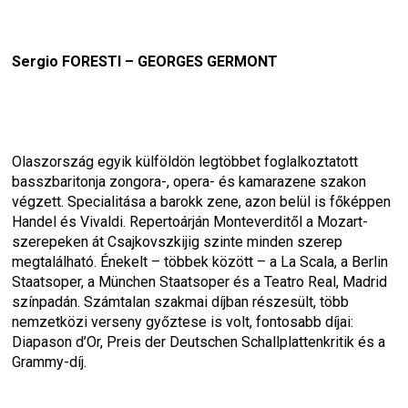
Sergio FORESTI – GEORGES GERMONT
Olaszország egyik külföldön legtöbbet foglalkoztatott 
basszbaritonja zongora-, opera- és kamarazene szakon 
végzett. Specialitása a barokk zene, azon belül is főképpen 
Handel és Vivaldi. Repertoárján Monteverditől a Mozart-
szerepeken át Csajkovszkijig szinte minden szerep 
megtalálható. Énekelt – többek között – a La Scala, a Berlin 
Staatsoper, a München Staatsoper és a Teatro Real, Madrid 
színpadán. Számtalan szakmai díjban részesült, több 
nemzetközi verseny győztese is volt, fontosabb díjai: 
Diapason d’Or, Preis der Deutschen Schallplattenkritik és a 
Grammy-díj.