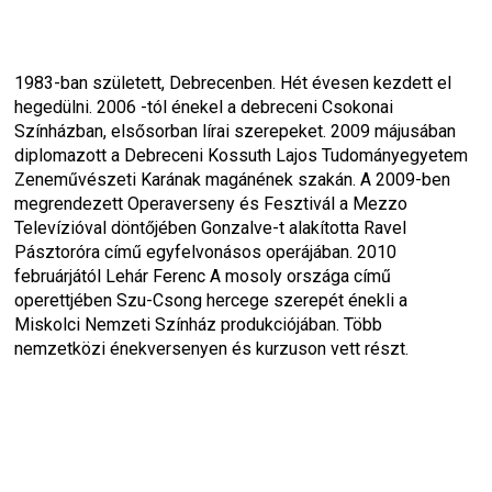
1983-ban született, Debrecenben. Hét évesen kezdett el 
hegedülni. 2006 -tól énekel a debreceni Csokonai 
Színházban, elsősorban lírai szerepeket. 2009 májusában 
diplomazott a Debreceni Kossuth Lajos Tudományegyetem 
Zeneművészeti Karának magánének szakán. A 2009-ben 
megrendezett Operaverseny és Fesztivál a Mezzo 
Televízióval döntőjében Gonzalve-t alakította Ravel 
Pásztoróra című egyfelvonásos operájában. 2010 
februárjától Lehár Ferenc A mosoly országa című 
operettjében Szu-Csong hercege szerepét énekli a 
Miskolci Nemzeti Színház produkciójában. Több 
nemzetközi énekversenyen és kurzuson vett részt.