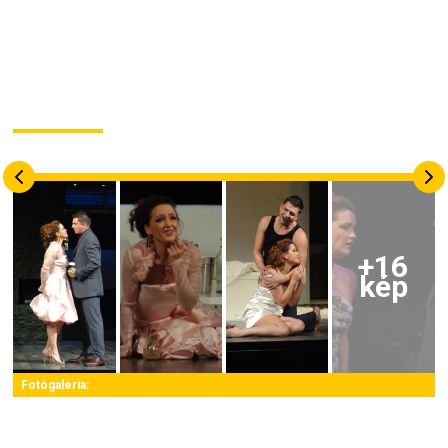
+
16
kép
Fotógaléria: