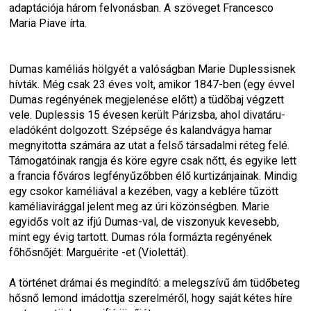
adaptációja három felvonásban. A szöveget Francesco 
Maria Piave írta.
Dumas kaméliás hölgyét a valóságban Marie Duplessisnek 
hívták. Még csak 23 éves volt, amikor 1847-ben (egy évvel 
Dumas regényének megjelenése előtt) a tüdőbaj végzett 
vele. Duplessis 15 évesen került Párizsba, ahol divatáru-
eladóként dolgozott. Szépsége és kalandvágya hamar 
megnyitotta számára az utat a felső társadalmi réteg felé. 
Támogatóinak rangja és köre egyre csak nőtt, és egyike lett 
a francia főváros legfényűzőbben élő kurtizánjainak. Mindig 
egy csokor kaméliával a kezében, vagy a keblére tűzött 
kaméliavirággal jelent meg az úri közönségben. Marie 
egyidős volt az ifjú Dumas-val, de viszonyuk kevesebb, 
mint egy évig tartott. Dumas róla formázta regényének 
főhősnőjét: Marguérite -et (Violettát).
A történet drámai és megindító: a melegszívű ám tüdőbeteg 
hősnő lemond imádottja szerelméről, hogy saját kétes híre 