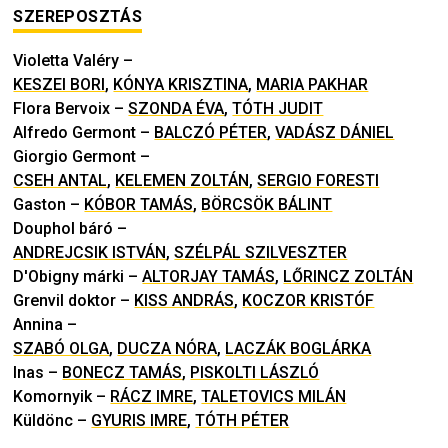
SZEREPOSZTÁS
Violetta Valéry
–
KESZEI BORI
,
KÓNYA KRISZTINA
,
MARIA PAKHAR
Flora Bervoix
–
SZONDA ÉVA
,
TÓTH JUDIT
Alfredo Germont
–
BALCZÓ PÉTER
,
VADÁSZ DÁNIEL
Giorgio Germont
–
CSEH ANTAL
,
KELEMEN ZOLTÁN
,
SERGIO FORESTI
Gaston
–
KÓBOR TAMÁS
,
BÖRCSÖK BÁLINT
Douphol báró
–
ANDREJCSIK ISTVÁN
,
SZÉLPÁL SZILVESZTER
D'Obigny márki
–
ALTORJAY TAMÁS
,
LŐRINCZ ZOLTÁN
Grenvil doktor
–
KISS ANDRÁS
,
KOCZOR KRISTÓF
Annina
–
SZABÓ OLGA
,
DUCZA NÓRA
,
LACZÁK BOGLÁRKA
Inas
–
BONECZ TAMÁS
,
PISKOLTI LÁSZLÓ
Komornyik
–
RÁCZ IMRE
,
TALETOVICS MILÁN
Küldönc
–
GYURIS IMRE
,
TÓTH PÉTER