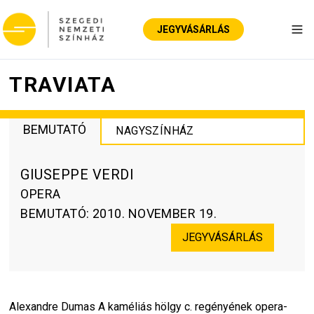
JEGYVÁSÁRLÁS
Nav
TRAVIATA
BEMUTATÓ
NAGYSZÍNHÁZ
GIUSEPPE VERDI
OPERA
BEMUTATÓ
:
2010. NOVEMBER 19.
JEGYVÁSÁRLÁS
Alexandre Dumas A kaméliás hölgy c. regényének opera-