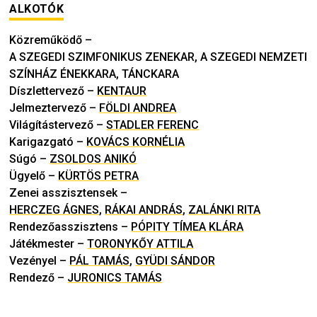
ALKOTÓK
Közreműködő
–
A SZEGEDI SZIMFONIKUS ZENEKAR, A SZEGEDI NEMZETI
SZÍNHÁZ ÉNEKKARA, TÁNCKARA
Díszlettervező
–
KENTAUR
Jelmeztervező
–
FÖLDI ANDREA
Világítástervező
–
STADLER FERENC
Karigazgató
–
KOVÁCS KORNÉLIA
Súgó
–
ZSOLDOS ANIKÓ
Ügyelő
–
KÜRTÖS PETRA
Zenei asszisztensek
–
HERCZEG ÁGNES
,
RÁKAI ANDRÁS
,
ZALÁNKI RITA
Rendezőasszisztens
–
PÓPITY TÍMEA KLÁRA
Játékmester
–
TORONYKŐY ATTILA
Vezényel
–
PÁL TAMÁS
,
GYÜDI SÁNDOR
Rendező
–
JURONICS TAMÁS