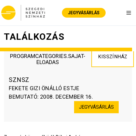
JEGYVÁSÁRLÁS
Nav
TALÁLKOZÁS
PROGRAMCATEGORIES.SAJAT-
KISSZÍNHÁZ
ELOADAS
SZNSZ
FEKETE GIZI ÖNÁLLÓ ESTJE
BEMUTATÓ
:
2008. DECEMBER 16.
JEGYVÁSÁRLÁS