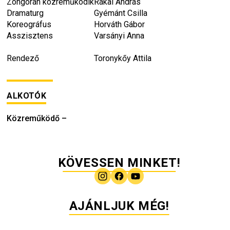
Zongorán közreműködik
Rákai András
Dramaturg
Gyémánt Csilla
Koreográfus
Horváth Gábor
Asszisztens
Varsányi Anna
Rendező
Toronykőy Attila
ALKOTÓK
Közreműködő
–
KÖVESSEN MINKET!
AJÁNLJUK MÉG!