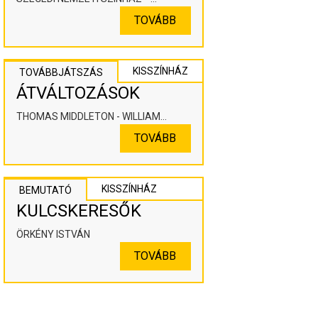
KOOPERÁLÓ SZÍNHÁZPEDAGÓGIAI
TOVÁBB
ALKOTÓTÉR
KISSZÍNHÁZ
TOVÁBBJÁTSZÁS
ÁTVÁLTOZÁSOK
THOMAS MIDDLETON - WILLIAM
ROWLEY
TOVÁBB
KISSZÍNHÁZ
BEMUTATÓ
KULCSKERESŐK
ÖRKÉNY ISTVÁN
TOVÁBB