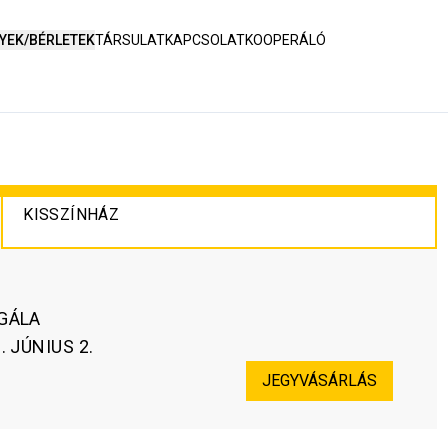
YEK/BÉRLETEK
TÁRSULAT
KAPCSOLAT
KOOPERÁLÓ
KISSZÍNHÁZ
GÁLA
. JÚNIUS 2.
JEGYVÁSÁRLÁS