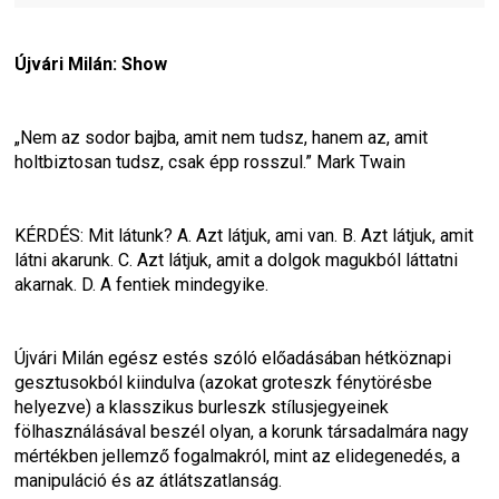
Újvári Milán: Show
„Nem az sodor bajba, amit nem tudsz, hanem az, amit 
holtbiztosan tudsz, csak épp rosszul.” Mark Twain
KÉRDÉS: Mit látunk? A. Azt látjuk, ami van. B. Azt látjuk, amit 
látni akarunk. C. Azt látjuk, amit a dolgok magukból láttatni 
akarnak. D. A fentiek mindegyike.
Újvári Milán egész estés szóló előadásában hétköznapi 
gesztusokból kiindulva (azokat groteszk fénytörésbe 
helyezve) a klasszikus burleszk stílusjegyeinek 
fölhasználásával beszél olyan, a korunk társadalmára nagy 
mértékben jellemző fogalmakról, mint az elidegenedés, a 
manipuláció és az átlátszatlanság.