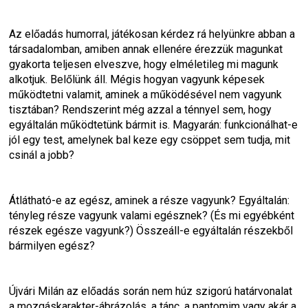
Az előadás humorral, játékosan kérdez rá helyünkre abban a 
társadalomban, amiben annak ellenére érezzük magunkat 
gyakorta teljesen elveszve, hogy elméletileg mi magunk 
alkotjuk. Belőlünk áll. Mégis hogyan vagyunk képesek 
működtetni valamit, aminek a működésével nem vagyunk 
tisztában? Rendszerint még azzal a ténnyel sem, hogy 
egyáltalán működtetünk bármit is. Magyarán: funkcionálhat-e 
jól egy test, amelynek bal keze egy csöppet sem tudja, mit 
csinál a jobb?
Átlátható-e az egész, aminek a része vagyunk? Egyáltalán: 
tényleg része vagyunk valami egésznek? (És mi egyébként 
részek egésze vagyunk?) Összeáll-e egyáltalán részekből 
bármilyen egész?
Újvári Milán az előadás során nem húz szigorú határvonalat 
a mozgáskarakter-ábrázolás, a tánc, a pantomim vagy akár a 