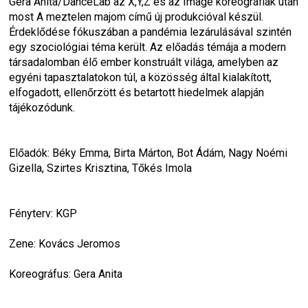
Gera Anita/DanceLab az X,Y,Z és az Image koreográfiák után 
most 
A meztelen majom
 című új produkcióval készül. 
Érdeklődése fókuszában a pandémia lezárulásával szintén 
egy szociológiai téma került. Az előadás témája a modern 
társadalomban élő ember konstruált világa, amelyben az 
egyéni tapasztalatokon túl, a közösség által kialakított, 
elfogadott, ellenőrzött és betartott hiedelmek alapján 
tájékozódunk.
Előadók: Béky Emma, Birta Márton, Bot Ádám, Nagy Noémi 
Gizella, Szirtes Krisztina, Tőkés Imola
Fényterv: KGP
Zene: Kovács Jeromos
Koreográfus: Gera Anita