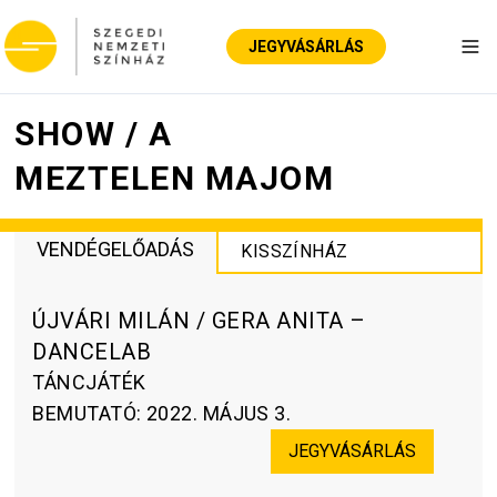
JEGYVÁSÁRLÁS
Nav
SHOW / A
MEZTELEN MAJOM
VENDÉGELŐADÁS
KISSZÍNHÁZ
ÚJVÁRI MILÁN / GERA ANITA –
DANCELAB
TÁNCJÁTÉK
BEMUTATÓ
:
2022. MÁJUS 3.
JEGYVÁSÁRLÁS