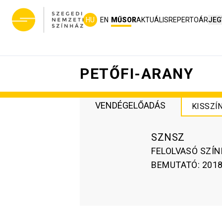
HU
EN
MŰSOR
AKTUÁLIS
REPERTOÁR
JEG
PETŐFI-ARANY
VENDÉGELŐADÁS
KISSZÍ
SZNSZ
FELOLVASÓ SZÍN
BEMUTATÓ
:
2018