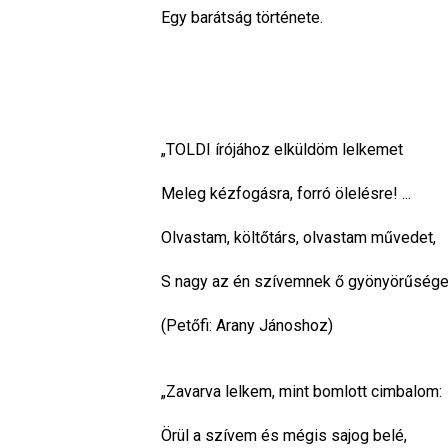
Egy barátság története.
„TOLDI írójához elküldöm lelkemet
Meleg kézfogásra, forró ölelésre! ...
Olvastam, költőtárs, olvastam művedet,
S nagy az én szívemnek ő gyönyörűsége
(Petőfi: Arany Jánoshoz)
„Zavarva lelkem, mint bomlott cimbalom:
Örül a szívem és mégis sajog belé,