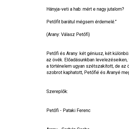
Hányja-veti a hab: mért e nagy jutalom?
Petőfit barátul mégsem érdemelé.”
(Arany: Válasz Petőfi)
Petőfi és Arany: két géniusz, két külön
az övék. Előadásunkban levelezéseiken, ve
a történelem ugyan szétszakított, de az 
szobrot kaphatott, Petőfié és Aranyé me
Szereplők:
Petőfi - Pataki Ferenc