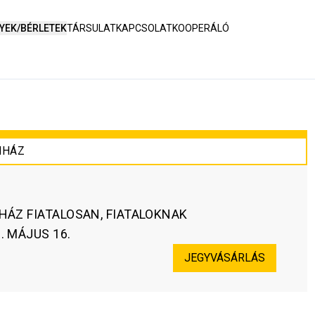
YEK/BÉRLETEK
TÁRSULAT
KAPCSOLAT
KOOPERÁLÓ
NHÁZ
HÁZ FIATALOSAN, FIATALOKNAK
. MÁJUS 16.
JEGYVÁSÁRLÁS