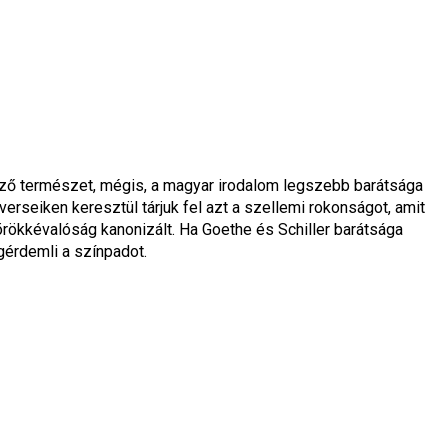
böző természet, mégis, a magyar irodalom legszebb barátsága 
rseiken keresztül tárjuk fel azt a szellemi rokonságot, amit 
örökkévalóság kanonizált. Ha Goethe és Schiller barátsága 
gérdemli a színpadot.