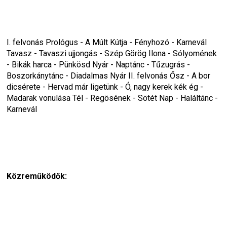
I. felvonás Prológus - A Múlt Kútja - Fényhozó - Karnevál 
Tavasz - Tavaszi ujjongás - Szép Görög Ilona - Sólyomének 
- Bikák harca - Pünkösd Nyár - Naptánc - Tűzugrás - 
Boszorkánytánc - Diadalmas Nyár II. felvonás Ősz - A bor 
dicsérete - Hervad már ligetünk - Ó, nagy kerek kék ég - 
Madarak vonulása Tél - Regösének - Sötét Nap - Haláltánc - 
Karnevál
Közreműködők: