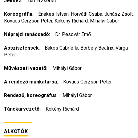
Jelmez:
    Túri Erzsébet
Koreográfia
:    Énekes István, Horváth Csaba, Juhász Zsolt, 
Kovács Gerzson Péter, Kökény Richárd, Mihályi Gábor
Néprajzi tanácsadó: 
   Dr. Pesovár Ernő
Asszisztensek
:    Bakos Gabriella, Borbély Beatrix, Varga 
Péter
Művészeti vezető:
    Mihályi Gábor
A rendező munkatársa:
    Kovács Gerzson Péter
Rendező, koreográfus
:    Mihályi Gábor
Tánckarvezető:
    Kökény Richárd
ALKOTÓK