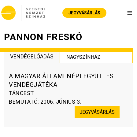
JEGYVÁSÁRLÁS
Nav
PANNON FRESKÓ
VENDÉGELŐADÁS
NAGYSZÍNHÁZ
A MAGYAR ÁLLAMI NÉPI EGYÜTTES
VENDÉGJÁTÉKA
TÁNCEST
BEMUTATÓ
:
2006. JÚNIUS 3.
JEGYVÁSÁRLÁS