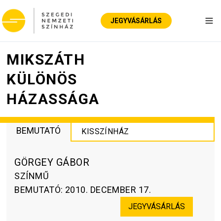
JEGYVÁSÁRLÁS
Nav
MIKSZÁTH
KÜLÖNÖS
HÁZASSÁGA
BEMUTATÓ
KISSZÍNHÁZ
GÖRGEY GÁBOR
SZÍNMŰ
BEMUTATÓ
:
2010. DECEMBER 17.
JEGYVÁSÁRLÁS