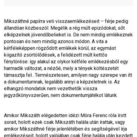
Mikszáthné papírra veti visszaemlékezéseit – férje pedig 
állandóan közbeszól. Megélik a rég múlt epizódokat, sőt 
elképzelnek jövendőbelieket is. De nem mindig emlékeznek 
pontosan és nem mindig azonos módon. A vita a 
kétféleképpen rögződött emlékek körül, az egymást 
kiigazító zsörtölődések, a felidézett múlt kettős 
fénytörése: így alakul az olykor kétféle emlékezésből egy 
harmadik változat, a nézőé, mely a tények költészetét 
támasztja fel.. Természetesen, amilyen nagy szerepe van itt 
a dokumentumnak, legalább annyi a képzeletnek is. Az 
elhangzó mondatok nem vezethetők vissza 
jegyzőkönyvszerűen, nem dokumentumjátékot látunk.
Amikor Mikszáth elégedetten idézi Móra Ferenc róla írott 
sorait, holott ezek csak Mikszáth halála után írattak, vagy 
amikor Mikszáthné férje jelenlétében és segítségével írja 
emlékezéseit, holott valójában csak férje halála után kezdett 