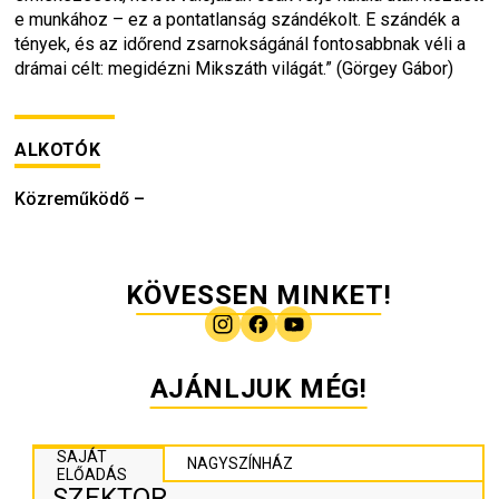
e munkához – ez a pontatlanság szándékolt. E szándék a 
tények, és az időrend zsarnokságánál fontosabbnak véli a 
drámai célt: megidézni Mikszáth világát.” (Görgey Gábor)
ALKOTÓK
Közreműködő
–
KÖVESSEN MINKET!
AJÁNLJUK MÉG!
SAJÁT
NAGYSZÍNHÁZ
ELŐADÁS
SZEKTOR