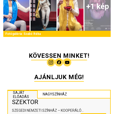
+
1
kép
Fotógaléria:
Szabó Réka
KÖVESSEN MINKET!
AJÁNLJUK MÉG!
SAJÁT
NAGYSZÍNHÁZ
ELŐADÁS
SZEKTOR
SZEGEDI NEMZETI SZÍNHÁZ – KOOPERÁLÓ