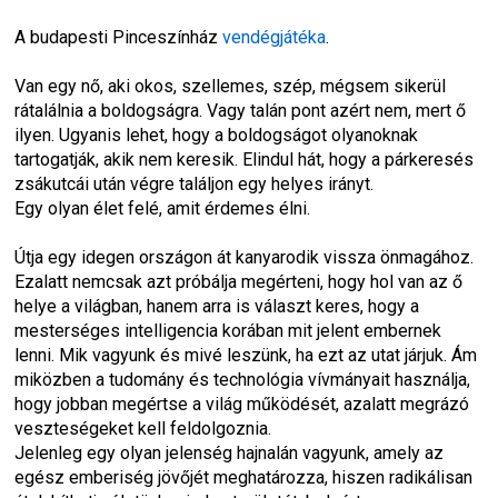
A budapesti Pinceszínház 
vendégjátéka
.
Van egy nő, aki okos, szellemes, szép, mégsem sikerül 
rátalálnia a boldogságra. Vagy talán pont azért nem, mert ő 
ilyen. Ugyanis lehet, hogy a boldogságot olyanoknak 
tartogatják, akik nem keresik. Elindul hát, hogy a párkeresés 
zsákutcái után végre találjon egy helyes irányt.
Egy olyan élet felé, amit érdemes élni.
Útja egy idegen országon át kanyarodik vissza önmagához. 
Ezalatt nemcsak azt próbálja megérteni, hogy hol van az ő 
helye a világban, hanem arra is választ keres, hogy a 
mesterséges intelligencia korában mit jelent embernek 
lenni. Mik vagyunk és mivé leszünk, ha ezt az utat járjuk. Ám 
miközben a tudomány és technológia vívmányait használja, 
hogy jobban megértse a világ működését, azalatt megrázó 
veszteségeket kell feldolgoznia.
Jelenleg egy olyan jelenség hajnalán vagyunk, amely az 
egész emberiség jövőjét meghatározza, hiszen radikálisan 