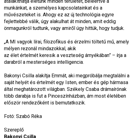
átalakíthatja életünk minden területét, beleértve a 
munkánkat, a személyes kapcsolatainkat és a 
művészeteket is. Ahogy ez az új technológia egyre 
fejlettebbé válik, úgy alakulhat át minden, amit eddig 
önmagunkról tudtunk, vagy amiről úgy hittük, hogy tudjuk.
„A MI vagyok lírai, filozofikus és érzelmi töltetű mű, amely 
mélyen rezonál mindazokkal, akik
az élet értelmét keresik a veszteség árnyékában” – írja a 
darabról a mesterséges intelligencia.
Bakonyi Csilla alakítja Emmát, aki megpróbálja megtalálni a 
saját helyét és értelmét egy Isten, ember és gép hármasa 
által meghatározott világban. Székely Csaba drámaírónak 
több darabja is fut a Pinceszínházban, ám most életében 
először rendezőként is bemutatkozik.
Fotó: Szabó Réka
Szereplő
Bakonyi Csilla