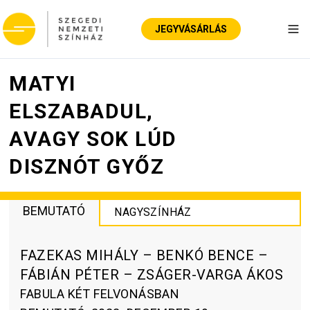
JEGYVÁSÁRLÁS
Nav
MATYI
ELSZABADUL,
AVAGY SOK LÚD
DISZNÓT GYŐZ
BEMUTATÓ
NAGYSZÍNHÁZ
FAZEKAS MIHÁLY – BENKÓ BENCE –
FÁBIÁN PÉTER – ZSÁGER-VARGA ÁKOS
FABULA KÉT FELVONÁSBAN