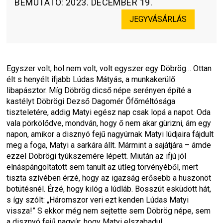
BEMUTATÓ
:
2023. DECEMBER 19.
JEGYVÁSÁRLÁS
Egyszer volt, hol nem volt, volt egyszer egy Döbrög… Ottan 
élt s henyélt ifjabb Lúdas Mátyás, a munkakerülő 
libapásztor. Míg Döbrög dicső népe serényen építé a 
kastélyt Döbrögi Dezső Dagomér Őfőméltósága 
tiszteletére, addig Matyi egész nap csak lopá a napot. Oda 
vala pörkölődve, mondván, hogy ő nem akar gürizni, ám egy 
napon, amikor a disznyó fejű nagyúrnak Matyi lúdjaira fájdult 
meg a foga, Matyi a sarkára állt. Mármint a sajátjára – ámde 
ezzel Döbrögi tyúkszemére lépett. Miután az ifjú jól 
elnáspángoltatott sem tanult az ütleg törvényéből, mert 
tiszta szívében érzé, hogy az igazság erősebb a huszonöt 
botütésnél. Érzé, hogy kilóg a lúdláb. Bosszút esküdött hát, 
s így szólt: „Háromszor veri ezt kenden Lúdas Matyi 
vissza!” S ekkor még nem sejtette sem Döbrög népe, sem 
a disznyó fejű nagyúr, hogy Matyi elszabadul…