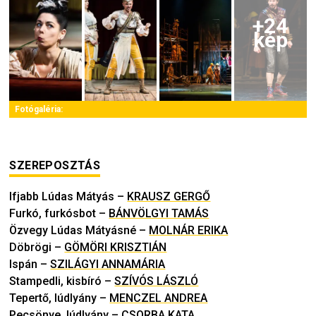
+
24
kép
Fotógaléria:
SZEREPOSZTÁS
Ifjabb Lúdas Mátyás
–
KRAUSZ GERGŐ
Furkó, furkósbot
–
BÁNVÖLGYI TAMÁS
Özvegy Lúdas Mátyásné
–
MOLNÁR ERIKA
Döbrögi
–
GÖMÖRI KRISZTIÁN
Ispán
–
SZILÁGYI ANNAMÁRIA
Stampedli, kisbíró
–
SZÍVÓS LÁSZLÓ
Tepertő, lúdlyány
–
MENCZEL ANDREA
Pecsönye, lúdlyány
–
CSORBA KATA