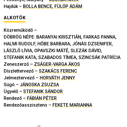
Hajdúk
–
BOLLA BENCE
,
FÜLÖP ÁDÁM
ALKOTÓK
Közreműködő
–
DÖBRÖG NÉPE: BARANYAI KRISZTIÁN, FARKAS PANNA,
HALMI RUDOLF, HŐBE BARBARA, JÓNÁS DZSENIFER,
LÁSZLÓ LÍVIA, OPAVSZKI MÁTÉ, SLEZÁK DÁVID,
STEFANIK KATA, SZABADOS TÍMEA, SZINCSÁK PATRÍCIA
Zeneszerző
–
ZSÁGER-VARGA ÁKOS
Díszlettervező
–
SZAKÁCS FERENC
Jelmeztervező
–
HORVÁTH JENNY
Súgó
–
JÁNOSKA ZSUZSA
Ügyelő
–
STEFANIK SÁNDOR
Rendező
–
FÁBIÁN PÉTER
Rendezőasszisztens
–
FEKETE MARIANNA