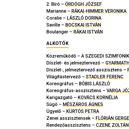
2. Bíró
–
ÖRDÖGH JÓZSEF
Marianne
–
RÁKAI-HIMMER VERONIKA
Coralie
–
LÁSZLÓ DORINA
Saville
–
BOCSKAI ISTVÁN
Boulanger
–
RÁKAI ISTVÁN
ALKOTÓK
Közreműködő
–
A SZEGEDI SZIMFONI
Díszlet- és jelmeztervező
–
GYARMATH
Díszlet-, jelmeztervező asszisztens
–
Világítástervező
–
STADLER FERENC
Koreográfus
–
BÓBIS LÁSZLÓ
Koreográfus-asszisztens
–
VARGA JÓ
Karigazgató
–
KOVÁCS KORNÉLIA
Súgó
–
MÉSZÁROS ÁGNES
Ügyelő
–
KÜRTÖS PETRA
Zenei asszisztensek
–
FLÓRIÁN GERGE
Rendezőasszisztens
–
CZENE ZOLTÁN