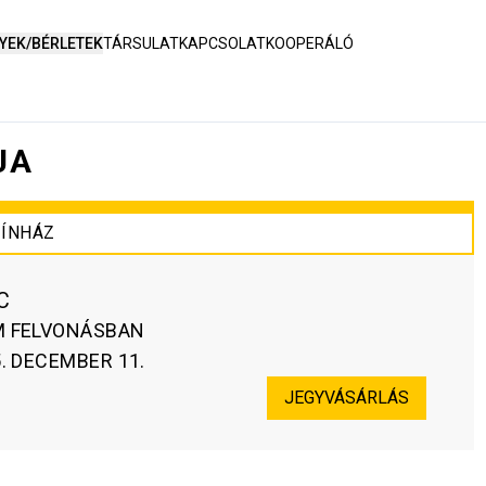
YEK/BÉRLETEK
TÁRSULAT
KAPCSOLAT
KOOPERÁLÓ
JA
ÍNHÁZ
C
M FELVONÁSBAN
. DECEMBER 11.
JEGYVÁSÁRLÁS