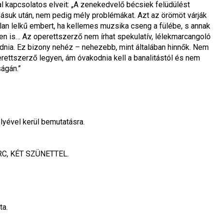
 kapcsolatos elveit: „A zenekedvelő bécsiek felüdülést 
ásuk után, nem pedig mély problémákat. Azt az örömöt várják 
tlan lelkű embert, ha kellemes muzsika cseng a fülébe, s annak 
en is… Az operettszerző nem írhat spekulatív, lélekmarcangoló 
dnia. Ez bizony nehéz – nehezebb, mint általában hinnők. Nem 
erettszerző legyen, ám óvakodnia kell a banalitástól és nem 
ágán.”
ével kerül bemutatásra.
C, KÉT SZÜNETTEL.
ta.