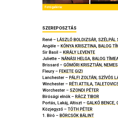
Fotógaléria:
SZEREPOSZTÁS
René
–
LÁSZLÓ BOLDIZSÁR
,
SZÉLPÁL 
Angèle
–
KÓNYA KRISZTINA
,
BALOG TÍ
Sir Basil
–
KIRÁLY LEVENTE
Juliette
–
NÁNÁSI HELGA
,
BALOG TÍME
Brissard
–
GÖMÖRI KRISZTIÁN
,
NEMES
Fleury
–
FEKETE GIZI
Lanchester
–
PÁLFI ZOLTÁN
,
SZÍVÓS L
Winchester
–
RÉTI ATTILA
,
TALETOVIC
Worchester
–
SZONDI PÉTER
Bírósági elnök
–
RÁCZ TIBOR
Portás, Lakáj, Altiszt
–
GALKÓ BENCE
,
Közjegyző
–
TÓTH PÉTER
1. Bíró
–
BÖRCSÖK BÁLINT