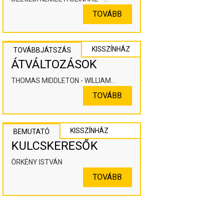
KOOPERÁLÓ SZÍNHÁZPEDAGÓGIAI
TOVÁBB
ALKOTÓTÉR
KISSZÍNHÁZ
TOVÁBBJÁTSZÁS
ÁTVÁLTOZÁSOK
THOMAS MIDDLETON - WILLIAM
ROWLEY
TOVÁBB
KISSZÍNHÁZ
BEMUTATÓ
KULCSKERESŐK
ÖRKÉNY ISTVÁN
TOVÁBB