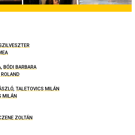
SZILVESZTER
MEA
A
,
BÓDI BARBARA
 ROLAND
ÁSZLÓ
,
TALETOVICS MILÁN
S MILÁN
CZENE ZOLTÁN