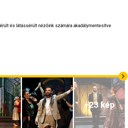
érült és látássérült nézőink számára akadálymentesítve 
+
23
kép