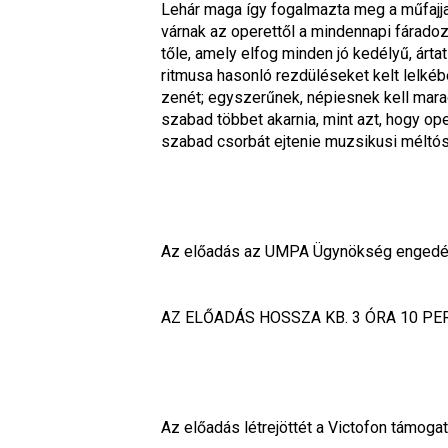
Lehár maga így fogalmazta meg a műfajjal
várnak az operettől a mindennapi fáradoz
tőle, amely elfog minden jó kedélyű, árta
ritmusa hasonló rezdüléseket kelt lelkéb
zenét; egyszerűnek, népiesnek kell mara
szabad többet akarnia, mint azt, hogy op
szabad csorbát ejtenie muzsikusi méltós
Az előadás az UMPA Ügynökség engedély
AZ ELŐADÁS HOSSZA KB. 3 ÓRA 10 PER
Az előadás létrejöttét a Victofon támogat