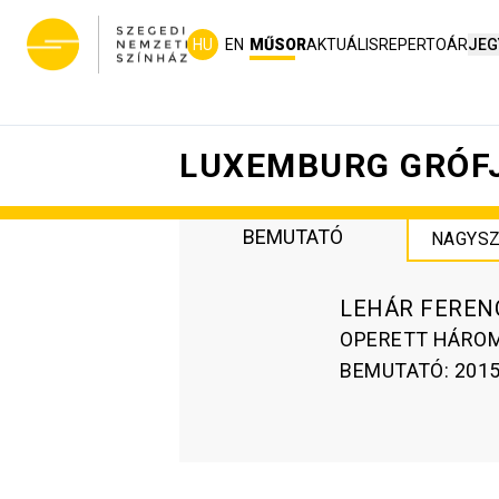
HU
EN
MŰSOR
AKTUÁLIS
REPERTOÁR
JEG
LUXEMBURG GRÓF
BEMUTATÓ
NAGYSZ
LEHÁR FEREN
OPERETT HÁRO
BEMUTATÓ
:
2015