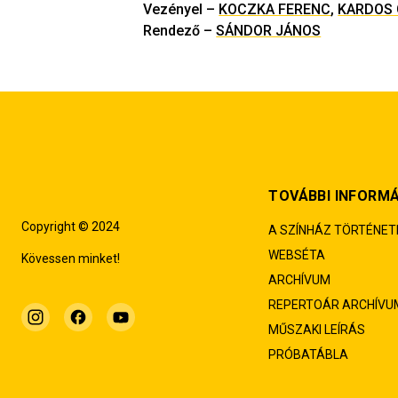
Vezényel
–
KOCZKA FERENC
,
KARDOS
Rendező
–
SÁNDOR JÁNOS
TOVÁBBI INFORM
Copyright © 2024
A SZÍNHÁZ TÖRTÉNET
WEBSÉTA
Kövessen minket!
ARCHÍVUM
REPERTOÁR ARCHÍVU
MŰSZAKI LEÍRÁS
PRÓBATÁBLA