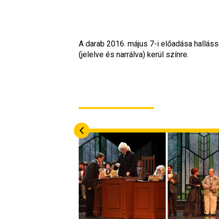
A darab 2016. május 7-i előadása halláss
(jelelve és narrálva) kerül színre.