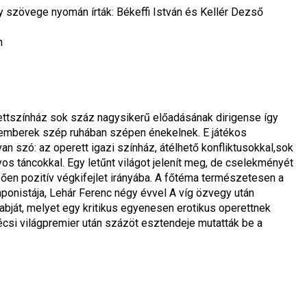
y szövege nyomán írták: Békeffi István és Kellér Dezső
n
rettszínház sok száz nagysikerű előadásának dirigense így 
 emberek szép ruhában szépen énekelnek. E játékos 
n szó: az operett igazi színház, átélhető konfliktusokkal,sok 
os táncokkal. Egy letűnt világot jelenít meg, de cselekményét 
ően pozitív végkifejlet irányába. A főtéma természetesen a 
onistája, Lehár Ferenc négy évvel A víg özvegy után 
bját, melyet egy kritikus egyenesen erotikus operettnek 
bécsi világpremier után százöt esztendeje mutatták be a 