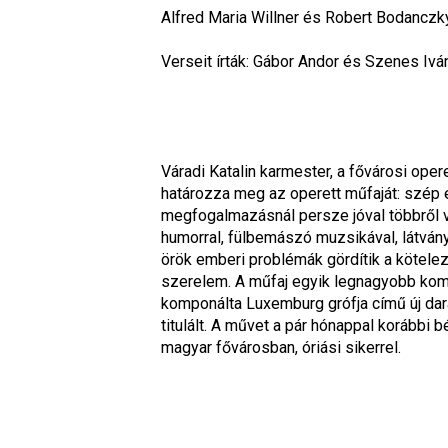
Alfred Maria Willner és Robert Bodanczk
Verseit írták: Gábor Andor és Szenes Ivá
Váradi Katalin karmester, a fővárosi ope
határozza meg az operett műfaját: szép
megfogalmazásnál persze jóval többről va
humorral, fülbemászó muzsikával, látvány
örök emberi problémák gördítik a kötelez
szerelem. A műfaj egyik legnagyobb komp
komponálta Luxemburg grófja című új dara
titulált. A művet a pár hónappal korábbi 
magyar fővárosban, óriási sikerrel.