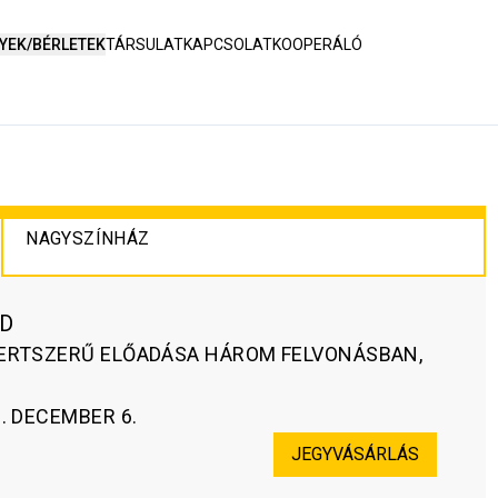
YEK/BÉRLETEK
TÁRSULAT
KAPCSOLAT
KOOPERÁLÓ
NAGYSZÍNHÁZ
RD
ERTSZERŰ ELŐADÁSA HÁROM FELVONÁSBAN,
. DECEMBER 6.
JEGYVÁSÁRLÁS