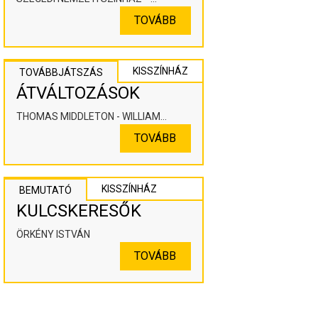
KOOPERÁLÓ SZÍNHÁZPEDAGÓGIAI
TOVÁBB
ALKOTÓTÉR
KISSZÍNHÁZ
TOVÁBBJÁTSZÁS
ÁTVÁLTOZÁSOK
THOMAS MIDDLETON - WILLIAM
ROWLEY
TOVÁBB
KISSZÍNHÁZ
BEMUTATÓ
KULCSKERESŐK
ÖRKÉNY ISTVÁN
TOVÁBB