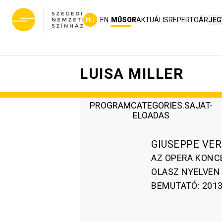
HU
EN
MŰSOR
AKTUÁLIS
REPERTOÁR
JEG
LUISA MILLER
PROGRAMCATEGORIES.SAJAT-
ELOADAS
GIUSEPPE VE
AZ OPERA KONC
OLASZ NYELVEN
BEMUTATÓ
:
2013