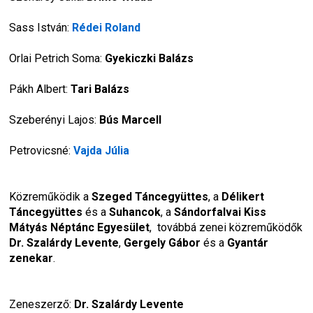
Sass István: 
Rédei Roland
Orlai Petrich Soma: 
Gyekiczki Balázs
Pákh Albert: 
Tari Balázs
Szeberényi Lajos: 
Bús Marcell
Petrovicsné: 
Vajda Júlia
Közreműködik a 
Szeged Táncegyüttes
, a 
Délikert 
Táncegyüttes 
és a 
Suhancok
,
a 
Sándorfalvai Kiss 
Mátyás Néptánc Egyesület
,  továbbá zenei közreműködők 
Dr. Szalárdy Levente
, 
Gergely Gábor
 és a 
Gyantár 
zenekar
.
Zeneszerző: 
Dr. Szalárdy Levente