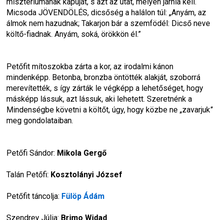
misztériumának kapuját, s azt az utat, melyen járnia kell. 
Micsoda JÖVENDÖLÉS, dicsőség a halálon túl: 
„Anyám, az 
álmok nem hazudnak; Takarjon bár a szemfödél: Dicső neve 
költő-fiadnak. Anyám, soká, örökkön él.”
Petőfit mítoszokba zárta a kor, az irodalmi kánon 
mindenképp. Betonba, bronzba öntötték alakját, szoborrá 
merevítették, s így zárták le végképp a lehetőséget, hogy 
másképp lássuk, azt lássuk, aki lehetett. Szeretnénk a 
Mindenségbe követni a költőt, úgy, hogy közbe ne „zavarjuk” 
meg gondolataiban.
Petőfi Sándor: 
Mikola Gergő
Talán Petőfi: 
Kosztolányi József
Petőfit táncolja: 
Fülöp Ádám
Szendrey Júlia: 
Brimo Widad