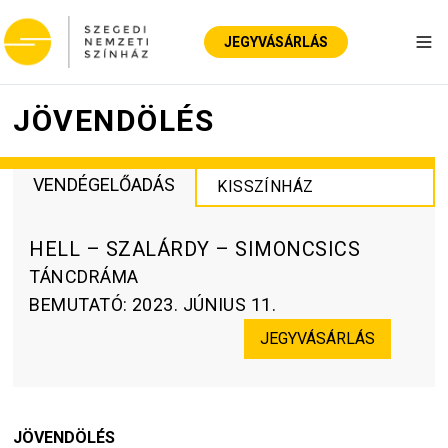
JEGYVÁSÁRLÁS
Nav
JÖVENDÖLÉS
VENDÉGELŐADÁS
KISSZÍNHÁZ
HELL – SZALÁRDY – SIMONCSICS
TÁNCDRÁMA
BEMUTATÓ
:
2023. JÚNIUS 11.
JEGYVÁSÁRLÁS
JÖVENDÖLÉS