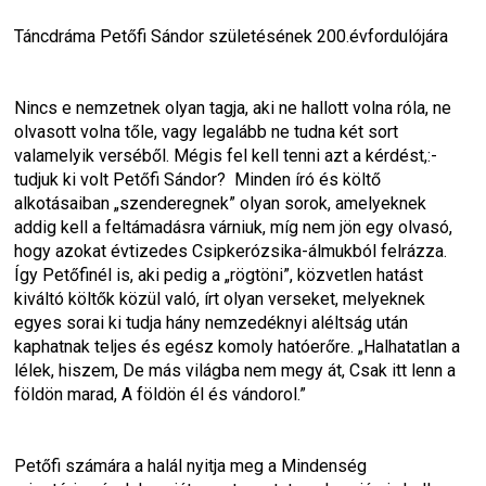
Táncdráma Petőfi Sándor születésének 200.évfordulójára
Nincs e nemzetnek olyan tagja, aki ne hallott volna róla, ne 
olvasott volna tőle, vagy legalább ne tudna két sort 
valamelyik verséből. Mégis fel kell tenni azt a kérdést,:- 
tudjuk ki volt Petőfi Sándor?  Minden író és költő 
alkotásaiban „szenderegnek” olyan sorok, amelyeknek 
addig kell a feltámadásra várniuk, míg nem jön egy olvasó, 
hogy azokat évtizedes Csipkerózsika-álmukból felrázza. 
Így Petőfinél is, aki pedig a „rögtöni”, közvetlen hatást 
kiváltó költők közül való, írt olyan verseket, melyeknek 
egyes sorai ki tudja hány nemzedéknyi aléltság után 
kaphatnak teljes és egész komoly hatóerőre
. „Halhatatlan a 
lélek, hiszem, De más világba nem megy át, Csak itt lenn a 
földön marad, A földön él és vándorol.”
Petőfi számára a halál nyitja meg a Mindenség 