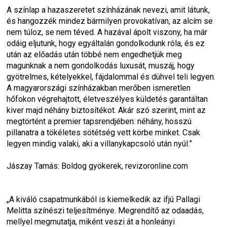
A színlap a hazaszeretet színházának nevezi, amit látunk, 
és hangozzék mindez bármilyen provokatívan, az alcím se 
nem túloz, se nem téved. A hazával ápolt viszony, ha már 
odáig eljutunk, hogy egyáltalán gondolkodunk róla, és ez 
után az előadás után többé nem engedhetjük meg 
magunknak a nem gondolkodás luxusát, muszáj, hogy 
gyötrelmes, kételyekkel, fájdalommal és dühvel teli legyen. 
A magyarországi színházakban merőben ismeretlen 
hőfokon végrehajtott, életveszélyes küldetés garantáltan 
kiver majd néhány biztosítékot. Akár szó szerint, mint az 
megtörtént a premier tapsrendjében: néhány, hosszú 
pillanatra a tökéletes sötétség vett körbe minket. Csak 
legyen mindig valaki, aki a villanykapcsoló után nyúl.”
Jászay Tamás: Boldog gyökerek, revizoronline.com
„A kiváló csapatmunkából is kiemelkedik az ifjú Pallagi 
Melitta színészi teljesítménye. Megrendítő az odaadás, 
mellyel megmutatja, miként veszi át a honleányi 