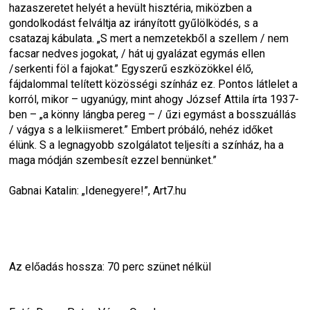
hazaszeretet helyét a hevült hisztéria, miközben a 
gondolkodást felváltja az irányított gyűlölködés, s a 
csatazaj kábulata. „S mert a nemzetekből a szellem / nem 
facsar nedves jogokat, / hát uj gyalázat egymás ellen 
/serkenti föl a fajokat.” Egyszerű eszközökkel élő, 
fájdalommal telített közösségi színház ez. Pontos látlelet a 
korról, mikor – ugyanúgy, mint ahogy József Attila írta 1937-
ben – „a könny lángba pereg – / űzi egymást a bosszuállás 
/ vágya s a lelkiismeret.” Embert próbáló, nehéz időket 
élünk. S a legnagyobb szolgálatot teljesíti a színház, ha a 
maga módján szembesít ezzel bennünket.”
Gabnai Katalin: „Idenegyere!”, Art7.hu
Az előadás hossza: 70 perc szünet nélkül