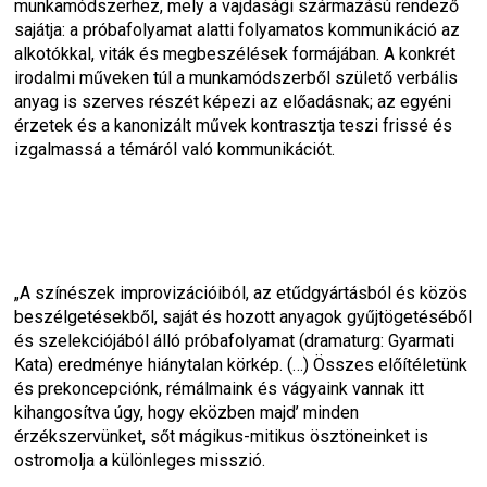
munkamódszerhez, mely a vajdasági származású rendező 
sajátja: a próbafolyamat alatti folyamatos kommunikáció az 
alkotókkal, viták és megbeszélések formájában. A konkrét 
irodalmi műveken túl a munkamódszerből születő verbális 
anyag is szerves részét képezi az előadásnak; az egyéni 
érzetek és a kanonizált művek kontrasztja teszi frissé és 
izgalmassá a témáról való kommunikációt.
„A színészek improvizációiból, az etűdgyártásból és közös 
beszélgetésekből, saját és hozott anyagok gyűjtögetéséből 
és szelekciójából álló próbafolyamat (dramaturg: Gyarmati 
Kata) eredménye hiánytalan körkép. (…) Összes előítéletünk 
és prekoncepciónk, rémálmaink és vágyaink vannak itt 
kihangosítva úgy, hogy eközben majd’ minden 
érzékszervünket, sőt mágikus-mitikus ösztöneinket is 
ostromolja a különleges misszió.