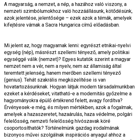
A magyarság, a nemzet, a nép, a hazához való viszony, a 
nemzeti szimbólumokhoz való hozzáállásunk, kötődésünk, 
azok jelentése, jelentősége – ezek azok a témák, amelyek 
kifejtésre várnak a Sacra Hungarica című előadásban.
Mi jelent az, hogy magyarnak lenni: egyrészt etnikai-nyelvi 
egység (nép), másrészt szellemi tényező, amely politikai 
egységgé válik (nemzet)? Egyes kutatók szerint a magyar 
nemzet nem a vér, nem a nyelv, nem az államiság által 
teremtett jelenség, hanem merőben szellemi tényező 
(genius). Tehát szakrális megközelítése is van 
hovatartozásunknak. Hogyan látjuk modern társadalmunkban 
ezeket a kérdéseket, vitatható-e a modernitás győzelme a 
hagyományokra épülő értékrend felett, avagy fordítva? 
Érvényesek-e még, és milyen mértékben, azok a fogalmak, 
amelyek a hazaszeretet, hazaárulás, haza védelme, polgári 
felelősség, nemzeti felelősség hívószavak köré 
csoportosíthatók? Történelmünk gazdag irodalmának 
bizonyos művei szolgálnak inspirációs anyagul ahhoz a 