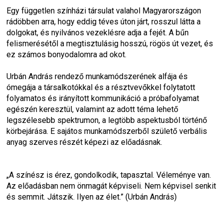
Egy független színházi társulat valahol Magyarországon 
rádöbben arra, hogy eddig téves úton járt, rosszul látta a 
dolgokat, és nyilvános vezeklésre adja a fejét. A bűn 
felismerésétől a megtisztulásig hosszú, rögös út vezet, és 
ez számos bonyodalomra ad okot.
Urbán András rendező munkamódszerének alfája és 
ómegája a társalkotókkal és a résztvevőkkel folytatott 
folyamatos és irányított kommunikáció a próbafolyamat 
egészén keresztül, valamint az adott téma lehető 
legszélesebb spektrumon, a legtöbb aspektusból történő 
körbejárása. E sajátos munkamódszerből születő verbális 
anyag szerves részét képezi az előadásnak.
„A színész is érez, gondolkodik, tapasztal. Véleménye van. 
Az előadásban nem önmagát képviseli. Nem képvisel senkit 
és semmit. Játszik. Ilyen az élet.” (Urbán András)