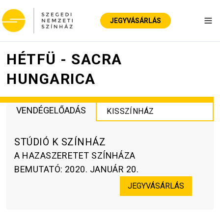
JEGYVÁSÁRLÁS
Nav
HÉTFÜ - SACRA
HUNGARICA
VENDÉGELŐADÁS
KISSZÍNHÁZ
STÚDIÓ K SZÍNHÁZ
A HAZASZERETET SZÍNHÁZA
BEMUTATÓ
:
2020. JANUÁR 20.
JEGYVÁSÁRLÁS