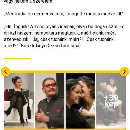
vagy nekem a szerelem!”
„Megfordul és dermedve már, - mögötte most a medve áll." -
„Élni fogunk! A zene olyan vidáman, olyan boldogan szól. És 
én azt hiszem, nemsokára megtudjuk, miért élünk, miért 
szenvedünk… Jaj, csak tudnánk, miért?!... Csak tudnánk, 
miért?” (Kosztolányi Dezső fordítása)
+
39
kép