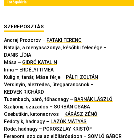
Fotógaléria:
SZEREPOSZTÁS
Andrej Prozorov
–
PATAKI FERENC
Natalja, a menyasszonya, későbbi felesége
–
DANIS LÍDIA
Mása
–
GIDRÓ KATALIN
Irina
–
ERDÉLYI TIMEA
Kuligin, tanár, Mása férje
–
PÁLFI ZOLTÁN
Versinyin, alezredes, ütegparancsnok
–
KEDVEK RICHÁRD
Tuzenbach, báró, főhadnagy
–
BARNÁK LÁSZLÓ
Szaljónij, százados
–
SORBÁN CSABA
Csebutikin, katonaorvos
–
KÁRÁSZ ZÉNÓ
Fedotyik, hadnagy
–
LAZÓK MÁTYÁS
Rode, hadnagy
–
POROSZLAY KRISTÓF
Ferapont, szolga az elöljáróságon
–
SOMLÓ GÁBOR