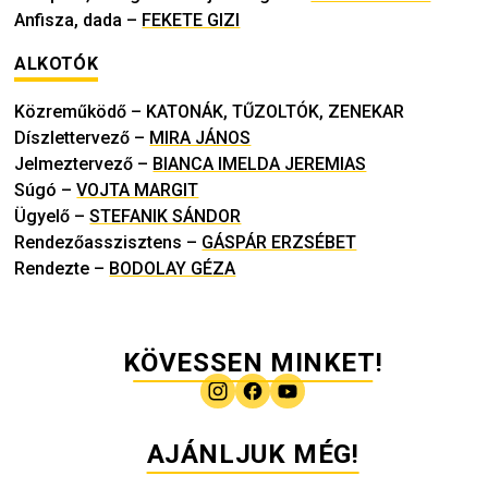
Anfisza, dada
–
FEKETE GIZI
ALKOTÓK
Közreműködő
–
KATONÁK, TŰZOLTÓK, ZENEKAR
Díszlettervező
–
MIRA JÁNOS
Jelmeztervező
–
BIANCA IMELDA JEREMIAS
Súgó
–
VOJTA MARGIT
Ügyelő
–
STEFANIK SÁNDOR
Rendezőasszisztens
–
GÁSPÁR ERZSÉBET
Rendezte
–
BODOLAY GÉZA
KÖVESSEN MINKET!
AJÁNLJUK MÉG!