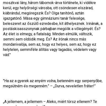
moszkvai lány, három tábornok-árva története, ki vidékre 
kerül, egy helyőrségi városba, ott csöndesen elszárad, 
kiábrándul, megöregszik És? Olga tanítónő, aztán 
igazgatónő. Mása egy gimnáziumi tanár felesége, 
beleszeret az őszülő ezredesbe, kit áthelyeznek. Irinának, a 
postáskisasszonynak párbajban megölik a vőlegényét. És? 
Az élet is elmegy, a fiatalság. Minden elmúlik, változik, 
semmi sem oldódik meg. És? Az írónak nincs más 
mondanivalója, sem az, hogy ez helyes, sem az, hogy ez 
helytelen, semmiféle állítás vagy tagadás, védelem vagy 
vád."
"Ha az a gyerek az enyém volna, betenném egy serpenyőbe, 
megsütném és megenném.” – „Durva, neveletlen fráter!”
„A jellemem, a jellemem – Aleko, miért törsz ellenem? Te 