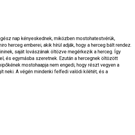
 egész nap kényeskednek, miközben mostohatestvérük, 
herceg emberei, akik hírül adják, hogy a herceg bált rendez. 
ninek, saját lovászának öltözve megérkezik a herceg. Így 
l, és egymásba szeretnek. Ezután a hercegnek öltözött 
upipőkének mostohaapja nem engedi, hogy részt vegyen a 
t neki. A végén mindenki felfedi valódi kilétét, és a 