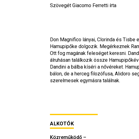
Szövegét Giacomo Ferretti írta
Don Magnifico lányai, Clorinda és Tisbe
Hamupipőke dolgozik. Megérkeznek Ramiro 
Ott fog magának feleséget keresni. Dandi
álruhásan találkozik össze Hamupipőkéve
Dandini a bálba kíséri a nővéreket. Ham
bálon, de a herceg filozófusa, Alidoro segí
szerelmesek egymásra találnak.
ALKOTÓK
Közreműködő
–