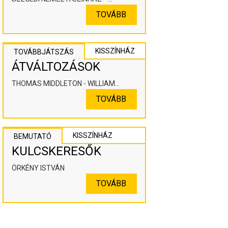
KOOPERÁLÓ SZÍNHÁZPEDAGÓGIAI
TOVÁBB
ALKOTÓTÉR
KISSZÍNHÁZ
TOVÁBBJÁTSZÁS
ÁTVÁLTOZÁSOK
THOMAS MIDDLETON - WILLIAM
ROWLEY
TOVÁBB
KISSZÍNHÁZ
BEMUTATÓ
KULCSKERESŐK
ÖRKÉNY ISTVÁN
TOVÁBB