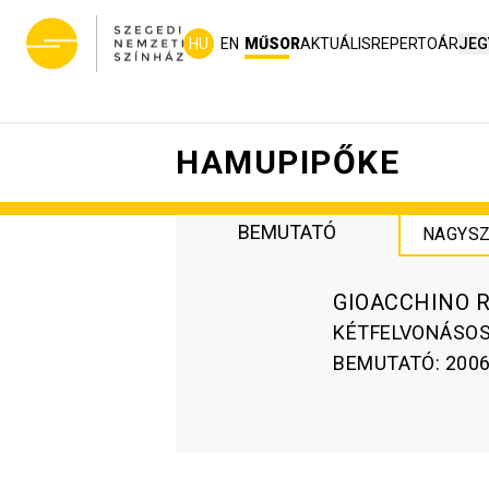
HU
EN
MŰSOR
AKTUÁLIS
REPERTOÁR
JEG
HAMUPIPŐKE
BEMUTATÓ
NAGYSZ
GIOACCHINO R
KÉTFELVONÁSOS 
BEMUTATÓ
:
2006