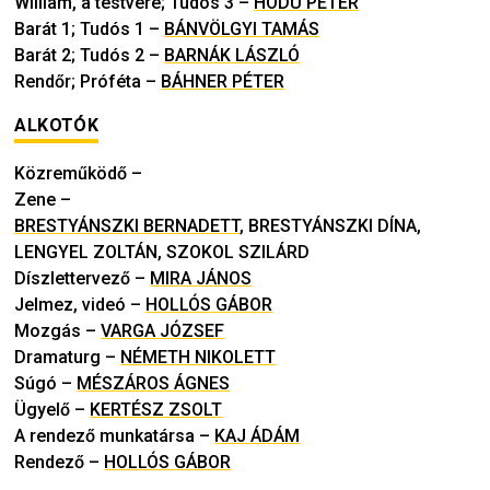
William, a testvére; Tudós 3
–
HODU PÉTER
Barát 1; Tudós 1
–
BÁNVÖLGYI TAMÁS
Barát 2; Tudós 2
–
BARNÁK LÁSZLÓ
Rendőr; Próféta
–
BÁHNER PÉTER
ALKOTÓK
Közreműködő
–
Zene
–
BRESTYÁNSZKI BERNADETT
,
BRESTYÁNSZKI DÍNA
,
LENGYEL ZOLTÁN
,
SZOKOL SZILÁRD
Díszlettervező
–
MIRA JÁNOS
Jelmez, videó
–
HOLLÓS GÁBOR
Mozgás
–
VARGA JÓZSEF
Dramaturg
–
NÉMETH NIKOLETT
Súgó
–
MÉSZÁROS ÁGNES
Ügyelő
–
KERTÉSZ ZSOLT
A rendező munkatársa
–
KAJ ÁDÁM
Rendező
–
HOLLÓS GÁBOR