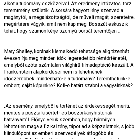
alkot a tudomány eszközeivel. Az eredmény irtózatos: torz 
teremtmény születik. A sorsára hagyott lény szenved a 
magánytól, a megalázottságtól, de műveli magát, szeretetre, 
megértésre vágyik, amit nem kap meg. Bosszút esküszik 
tehát, hogy számon kérje szörnyű sorsát teremtőjén…
Mary Shelley, korának kiemelkedő tehetsége alig tizenhét 
évesen írja meg minden idők legeredetibb rémtörténetét, 
amelyből azóta számtalan világhírű filmadaptáció készült. A 
Frankenstein alapkérdései nem is lehetnének 
időszerűbbek: mindenható-e a tudomány? Teremthetünk-e 
embert, saját képünkre? Kell-e határt szabni a vágyainknak?
„Az esemény, amelyből e történet az érdekességét meríti, 
mentes a puszta kísértet- és boszorkányhistóriák 
hátrányaitól. Előnye velük szemben, hogy bármilyen 
lehetetlen maga a fizikai tény, tápot ad a képzeletnek, s jobb 
kiindulópont az emberi szenvedélyek átfogóbb és 