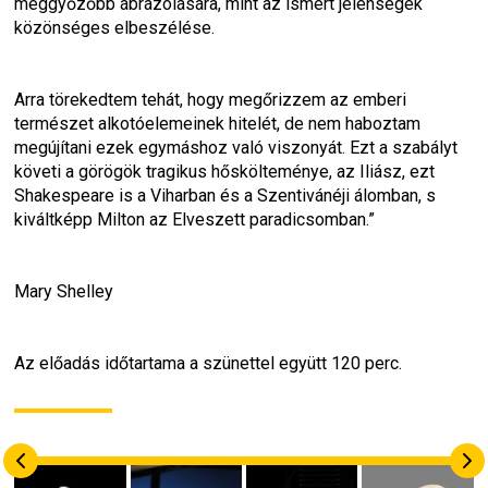
meggyőzőbb ábrázolására, mint az ismert jelenségek 
közönséges elbeszélése.
Arra törekedtem tehát, hogy megőrizzem az emberi 
természet alkotóelemeinek hitelét, de nem haboztam 
megújítani ezek egymáshoz való viszonyát. Ezt a szabályt 
követi a görögök tragikus hőskölteménye, az Iliász, ezt 
Shakespeare is a Viharban és a Szentivánéji álomban, s 
kiváltképp Milton az Elveszett paradicsomban.”
Mary Shelley
Az előadás időtartama a szünettel együtt 120 perc.