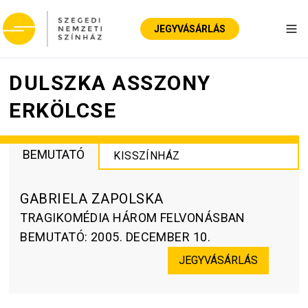
JEGYVÁSÁRLÁS
Nav
DULSZKA ASSZONY
ERKÖLCSE
BEMUTATÓ
KISSZÍNHÁZ
GABRIELA ZAPOLSKA
TRAGIKOMÉDIA HÁROM FELVONÁSBAN
BEMUTATÓ
:
2005. DECEMBER 10.
JEGYVÁSÁRLÁS