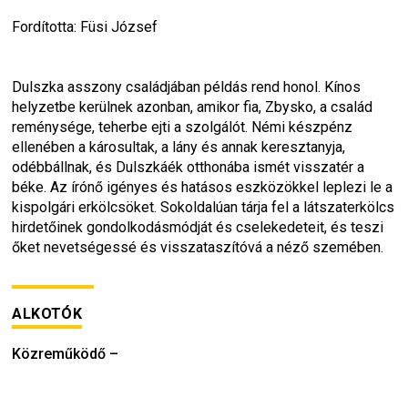
Fordította: Füsi József
Dulszka asszony családjában példás rend honol. Kínos 
helyzetbe kerülnek azonban, amikor fia, Zbysko, a család 
reménysége, teherbe ejti a szolgálót. Némi készpénz 
ellenében a károsultak, a lány és annak keresztanyja, 
odébbállnak, és Dulszkáék otthonába ismét visszatér a 
béke. Az írónő igényes és hatásos eszközökkel leplezi le a 
kispolgári erkölcsöket. Sokoldalúan tárja fel a látszaterkölcs 
hirdetőinek gondolkodásmódját és cselekedeteit, és teszi 
őket nevetségessé és visszataszítóvá a néző szemében.
ALKOTÓK
Közreműködő
–