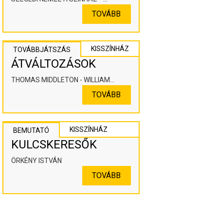
KOOPERÁLÓ SZÍNHÁZPEDAGÓGIAI
TOVÁBB
ALKOTÓTÉR
KISSZÍNHÁZ
TOVÁBBJÁTSZÁS
ÁTVÁLTOZÁSOK
THOMAS MIDDLETON - WILLIAM
ROWLEY
TOVÁBB
KISSZÍNHÁZ
BEMUTATÓ
KULCSKERESŐK
ÖRKÉNY ISTVÁN
TOVÁBB