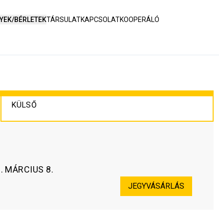
YEK/BÉRLETEK
TÁRSULAT
KAPCSOLAT
KOOPERÁLÓ
KÜLSŐ
. MÁRCIUS 8.
JEGYVÁSÁRLÁS