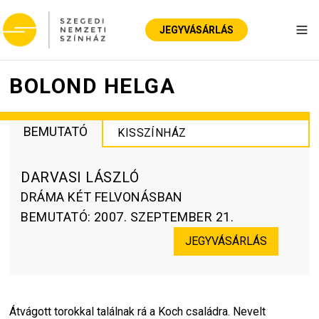
JEGYVÁSÁRLÁS
Nav
BOLOND HELGA
BEMUTATÓ
KISSZÍNHÁZ
DARVASI LÁSZLÓ
DRÁMA KÉT FELVONÁSBAN
BEMUTATÓ
:
2007. SZEPTEMBER 21.
JEGYVÁSÁRLÁS
Átvágott torokkal találnak rá a Koch családra. Nevelt 