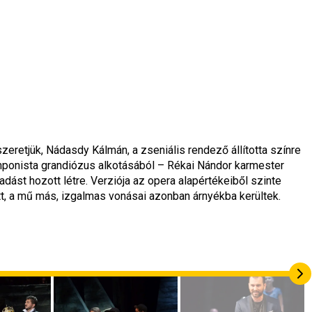
zeretjük, Nádasdy Kálmán, a zseniális rendező állította színre 
ponista grandiózus alkotásából – Rékai Nándor karmester 
ást hozott létre. Verziója az opera alapértékeiből szinte 
tt, a mű más, izgalmas vonásai azonban árnyékba kerültek.