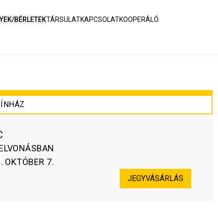
YEK/BÉRLETEK
TÁRSULAT
KAPCSOLAT
KOOPERÁLÓ
ÍNHÁZ
C
FELVONÁSBAN
. OKTÓBER 7.
JEGYVÁSÁRLÁS