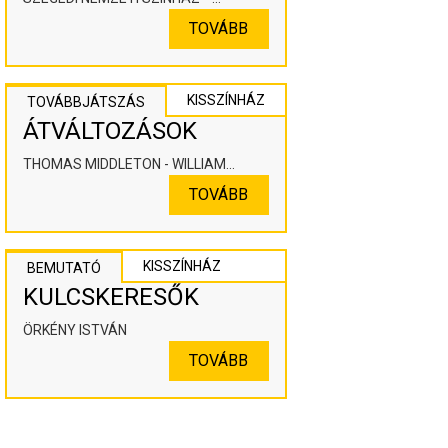
KOOPERÁLÓ SZÍNHÁZPEDAGÓGIAI
TOVÁBB
ALKOTÓTÉR
KISSZÍNHÁZ
TOVÁBBJÁTSZÁS
ÁTVÁLTOZÁSOK
THOMAS MIDDLETON - WILLIAM
ROWLEY
TOVÁBB
KISSZÍNHÁZ
BEMUTATÓ
KULCSKERESŐK
ÖRKÉNY ISTVÁN
TOVÁBB