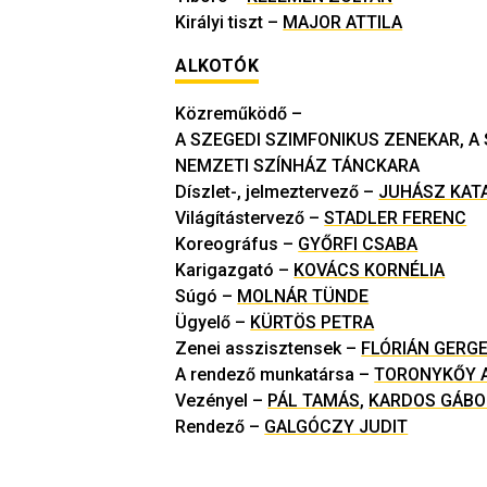
Királyi tiszt
–
MAJOR ATTILA
ALKOTÓK
Közreműködő
–
A SZEGEDI SZIMFONIKUS ZENEKAR, A
NEMZETI SZÍNHÁZ TÁNCKARA
Díszlet-, jelmeztervező
–
JUHÁSZ KAT
Világítástervező
–
STADLER FERENC
Koreográfus
–
GYŐRFI CSABA
Karigazgató
–
KOVÁCS KORNÉLIA
Súgó
–
MOLNÁR TÜNDE
Ügyelő
–
KÜRTÖS PETRA
Zenei asszisztensek
–
FLÓRIÁN GERG
A rendező munkatársa
–
TORONYKŐY A
Vezényel
–
PÁL TAMÁS
,
KARDOS GÁBO
Rendező
–
GALGÓCZY JUDIT