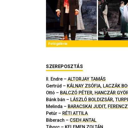
Fotógaléria:
SZEREPOSZTÁS
II. Endre
–
ALTORJAY TAMÁS
Gertrúd
–
KÁLNAY ZSÓFIA
,
LACZÁK BO
Ottó
–
BALCZÓ PÉTER
,
HANCZÁR GYÖ
Bánk bán
–
LÁSZLÓ BOLDIZSÁR
,
TURP
Melinda
–
BARACSKAI JUDIT
,
FERENCZ
Petúr
–
RÉTI ATTILA
Biberach
–
CSEH ANTAL
Tiborc
–
KELEMEN ZOLTÁN