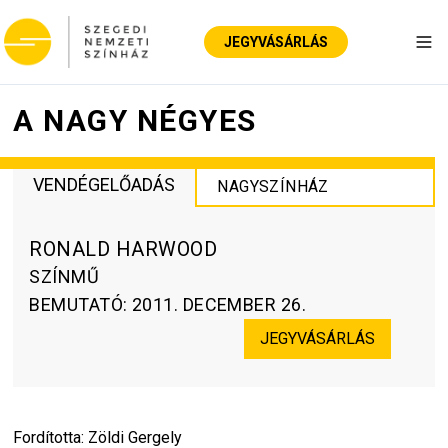
JEGYVÁSÁRLÁS
Nav
A NAGY NÉGYES
VENDÉGELŐADÁS
NAGYSZÍNHÁZ
RONALD HARWOOD
SZÍNMŰ
BEMUTATÓ
:
2011. DECEMBER 26.
JEGYVÁSÁRLÁS
Fordította: Zöldi Gergely