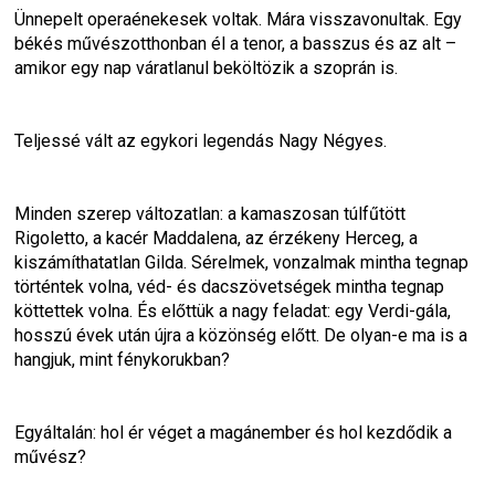
Ünnepelt operaénekesek voltak. Mára visszavonultak. Egy 
békés művészotthonban él a tenor, a basszus és az alt – 
amikor egy nap váratlanul beköltözik a szoprán is.
Teljessé vált az egykori legendás Nagy Négyes.
Minden szerep változatlan: a kamaszosan túlfűtött 
Rigoletto, a kacér Maddalena, az érzékeny Herceg, a 
kiszámíthatatlan Gilda. Sérelmek, vonzalmak mintha tegnap 
történtek volna, véd- és dacszövetségek mintha tegnap 
köttettek volna. És előttük a nagy feladat: egy Verdi-gála, 
hosszú évek után újra a közönség előtt. De olyan-e ma is a 
hangjuk, mint fénykorukban?
Egyáltalán: hol ér véget a magánember és hol kezdődik a 
művész?