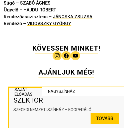
Súgó
–
SZABÓ ÁGNES
Ügyelő
–
HAJDU RÓBERT
Rendezőasszisztens
–
JÁNOSKA ZSUZSA
Rendező
–
VIDOVSZKY GYÖRGY
KÖVESSEN MINKET!
AJÁNLJUK MÉG!
SAJÁT
NAGYSZÍNHÁZ
ELŐADÁS
SZEKTOR
SZEGEDI NEMZETI SZÍNHÁZ – KOOPERÁLÓ
SZÍNHÁZPEDAGÓGIAI ALKOTÓTÉR
TOVÁBB