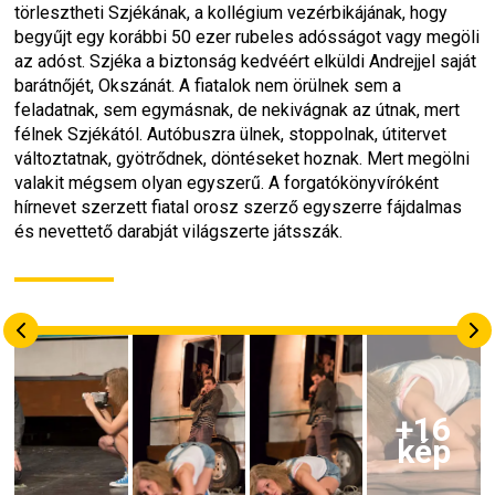
törlesztheti Szjékának, a kollégium vezérbikájának, hogy 
begyűjt egy korábbi 50 ezer rubeles adósságot vagy megöli 
az adóst. Szjéka a biztonság kedvéért elküldi Andrejjel saját 
barátnőjét, Okszánát. A fiatalok nem örülnek sem a 
feladatnak, sem egymásnak, de nekivágnak az útnak, mert 
félnek Szjékától. Autóbuszra ülnek, stoppolnak, útitervet 
változtatnak, gyötrődnek, döntéseket hoznak. Mert megölni 
valakit mégsem olyan egyszerű. A forgatókönyvíróként 
hírnevet szerzett fiatal orosz szerző egyszerre fájdalmas 
és nevettető darabját világszerte játsszák.
+
16
kép