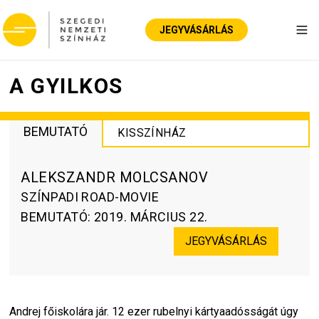
JEGYVÁSÁRLÁS
Nav
A GYILKOS
BEMUTATÓ
KISSZÍNHÁZ
ALEKSZANDR MOLCSANOV
SZÍNPADI ROAD-MOVIE
BEMUTATÓ
:
2019. MÁRCIUS 22.
JEGYVÁSÁRLÁS
Andrej főiskolára jár. 12 ezer rubelnyi kártyaadósságát úgy 