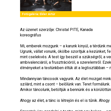
Fotógaléria:
Ekler Artúr
Az üzenet szerzője: Christal PITE, Kanada
koreográfus
Mi, emberek mozgunk – a karunk kinyúl, a térdünk meg
Ugrunk, vállat vonunk, ökölbe szorítjuk a kezünket, f
mint cselekvés. A test így beszél a szükségről, a ver
ambivalenciáról, a frusztrációról, a szerelemről. Eze
élményeket a testünkben éltük át a legtisztábban –
Mindannyian táncosok vagyunk. Az élet mozgat minket;
szilárd, mint a csont – belőlünk van. Teret formálunk.
Amikor táncolunk, betöltjük a bennünk és a körülöttünk
Ahogy az élet, a tánc is létrejön és el is tűnik. Ahogy