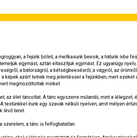
roggyan, a fejünk bólint, a mellkasunk beesik, a hátunk ívbe fesz
elemeljük egymást, aztán eltaszítjuk egymást. Ez ugyanúgy nyelv, 
eségről, a bátorságról, a kétségbeesésről, a vágyról, az örömről,
k a képek azért telnek meg jelentéssel a fejünkben, mert ezeket a
 mert megmozdítottak minket.
 az élet táncoltat. A tánc egyszerre múlandó, mint a lélegzet, é
 A testünkkel írunk egy szavak nélküli nyelven, amit mélyen értünk
 lévő teret.
 a szerelem, a tánc is felfoghatatlan.