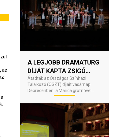
ül. 
A LEGJOBB DRAMATURG
 az 
DÍJÁT KAPTA ZSIGÓ
z 
ANNA ÉS KOLTAI M.
Átadták az Országos Színházi
Találkozó (OSZT) díjait vasárnap
GÁBOR A SZEGEDI
Debrecenben: a Marica grófnővel
NEMZETI SZÍNHÁZ
s 
június 18-án vendégszerepeltek a
szegediek.
. 
MARICA GRÓFNŐ-
ELŐADÁSÁÉRT