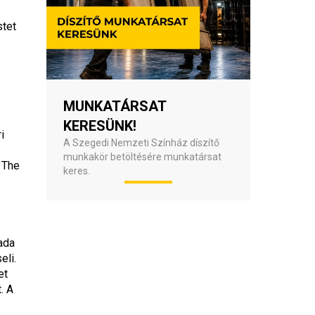
tet 
MUNKATÁRSAT
KERESÜNK!
 
A Szegedi Nemzeti Színház díszítő
munkakör betöltésére munkatársat
The 
keres.
da 
eli.
t 
 A 