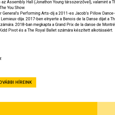
és az Assembly Hall (Jonathon Young társszerzővel), valamint a Th
 The You Show.
 General’s Performing Arts-díj a 2011-es Jacob’s Pillow Dance-d
emieux-díja. 2017-ben elnyerte a Benois de la Danse díjat a Th
zámára. 2018-ban megkapta a Grand Prix de la danse de Montréal
 Kidd Pivot és a The Royal Ballet számára készített alkotásaiért.
z
OVÁBBI HÍREINK