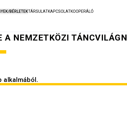
GYEK/BÉRLETEK
TÁRSULAT
KAPCSOLAT
KOOPERÁLÓ
TE A NEMZETKÖZI TÁNCVILÁG
 alkalmából.