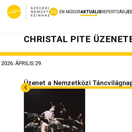
HU
EN
MŰSOR
AKTUÁLIS
REPERTOÁR
JE
CHRISTAL PITE ÜZENE
2026. ÁPRILIS 29.
Üzenet a Nemzetközi Táncvilágnap