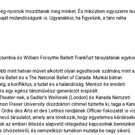
zépség-nyomok mozdítanak meg minket. És miközben egyszerre tes
ját múlandóságunk is. Ugyanakkor, ha figyelünk, a tánc néha 
olumbia és William Forsythe Ballett Frankfurt társulatának egykori
öbb mint hatvan művet alkotott olyan együttesek számára, mint a 
a Ballet és a The National Ballet of Canada. Munkái bátran 
g, a konfliktus, a tudat és a halandóság. Merész és eredeti 
és egy egész táncművész-generációt inspirált.
Theater-nek, a Sadler’s Wellsnek (London) és Kanada Nemzeti 
on Fraser University díszdoktori címmel tüntette ki, tagja a Kana
rdre des Arts et des Lettres rendjének Officier fokozatát is vis
evű társulatot, amely arra törekszik, hogy egyetemes kérdéseke
ek az emberi létezés alapvető rétegeihez kapcsolnak bennünket.
is ötvözeteiről, és nemzetközi turnékon mutatja be nagy sikerű 