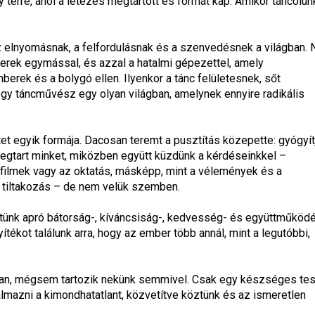
 térre, ahol a létezés megtartott és formát kap. Amikor táncolunk
az elnyomásnak, a felfordulásnak és a szenvedésnek a világban. N
ek egymással, és azzal a hatalmi gépezettel, amely 
erek és a bolygó ellen. Ilyenkor a tánc felületesnek, sőt 
egy táncművész egy olyan világban, amelynek ennyire radikális 
t egyik formája. Dacosan teremt a pusztítás közepette: gyógyítj
gtart minket, miközben együtt küzdünk a kérdéseinkkel – 
ilmek vagy az oktatás, másképp, mint a vélemények és a 
 tiltakozás – de nem velük szemben.
űjtünk apró bátorság-, kíváncsiság-, kedvesség- és együttműköd
ékot találunk arra, hogy az ember több annál, mint a legutóbbi, 
van, mégsem tartozik nekünk semmivel. Csak egy készséges test
mazni a kimondhatatlant, közvetítve köztünk és az ismeretlen 