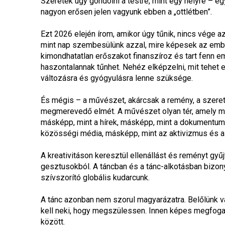
Szeretek úgy gondolni a testre, mint egy helyre – egy
nagyon erősen jelen vagyunk ebben a „ottlétben”.
Ezt 2026 elején írom, amikor úgy tűnik, nincs vége 
mint nap szembesülünk azzal, mire képesek az ember
kimondhatatlan erőszakot finanszíroz és tart fenn emb
haszontalannak tűnhet. Nehéz elképzelni, mit tehet 
változásra és gyógyulásra lenne szüksége.
És mégis – a művészet, akárcsak a remény, a szerete
megmerevedő elmét. A művészet olyan tér, amely me
másképp, mint a hírek, másképp, mint a dokumentumf
közösségi média, másképp, mint az aktivizmus és a
A kreativitáson keresztül ellenállást és reményt gy
gesztusokból. A táncban és a tánc-alkotásban bizonyít
szívszorító globális kudarcunk.
A tánc azonban nem szorul magyarázatra. Belőlünk 
kell neki, hogy megszülessen. Innen képes megfogal
között.