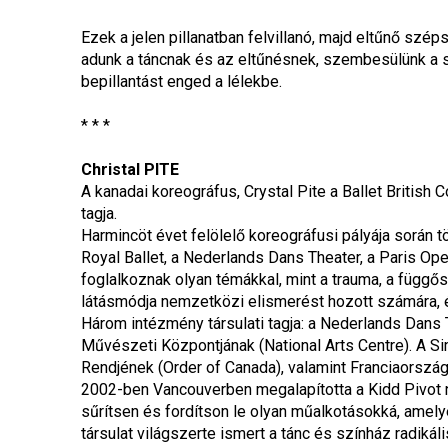
Ezek a jelen pillanatban felvillanó, majd eltűnő s
adunk a táncnak és az eltűnésnek, szembesülünk a sa
bepillantást enged a lélekbe.
* * *
Christal PITE
A kanadai koreográfus, Crystal Pite a Ballet British C
tagja.
Harmincöt évet felölelő koreográfusi pályája során t
Royal Ballet, a Nederlands Dans Theater, a Paris Oper
foglalkoznak olyan témákkal, mint a trauma, a függősé
látásmódja nemzetközi elismerést hozott számára, 
Három intézmény társulati tagja: a Nederlands Dans 
Művészeti Központjának (National Arts Centre). A Sim
Rendjének (Order of Canada), valamint Franciaország O
2002-ben Vancouverben megalapította a Kidd Pivot n
sűrítsen és fordítson le olyan műalkotásokká, amely
társulat világszerte ismert a tánc és színház radikál