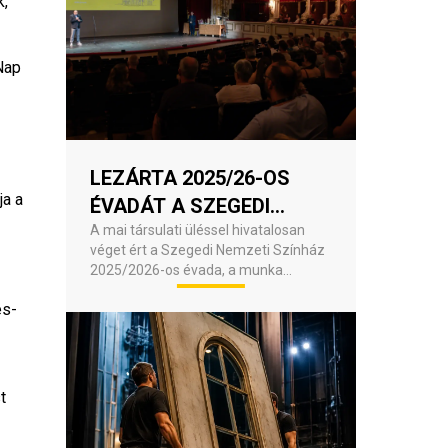
, 
ap 
LEZÁRTA 2025/26-OS
a a 
ÉVADÁT A SZEGEDI
NEMZETI SZÍNHÁZ
A mai társulati üléssel hivatalosan
véget ért a Szegedi Nemzeti Színház
2025/2026-os évada, a munka
szeptemberig a színfalak mögött,
és-
illetve a 95 éves Szegedi Szabadtéri
Játékokon folytatódik.
 