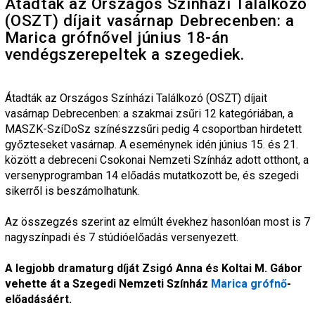
Átadták az Országos Színházi Találkozó
(OSZT) díjait vasárnap Debrecenben: a
Marica grófnővel június 18-án
vendégszerepeltek a szegediek.
Átadták az Országos Színházi Találkozó (OSZT) díjait 
vasárnap Debrecenben: a szakmai zsűri 12 kategóriában, a 
MASZK-SzíDoSz színészzsűri pedig 4 csoportban hirdetett 
győzteseket vasárnap. A eseménynek idén június 15. és 21. 
között a debreceni Csokonai Nemzeti Színház adott otthont, a 
versenyprogramban 14 előadás mutatkozott be, és szegedi 
sikerről is beszámolhatunk.
Az összegzés szerint az elmúlt évekhez hasonlóan most is 7 
nagyszínpadi és 7 stúdióelőadás versenyezett. 
A legjobb dramaturg díját Zsigó Anna és Koltai M. Gábor 
vehette át a Szegedi Nemzeti Színház 
Marica grófnő
-
előadásáért.