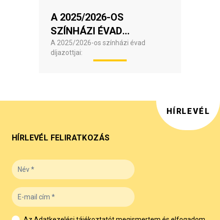
A 2025/2026-OS
SZÍNHÁZI ÉVAD
DÖMÖTÖR-DÍJASAI
A 2025/2026-os színházi évad
díjazottjai:
HÍRLEVÉL
HÍRLEVÉL FELIRATKOZÁS
Az Adatkezelési tájékoztatót
megismertem és elfogadom.