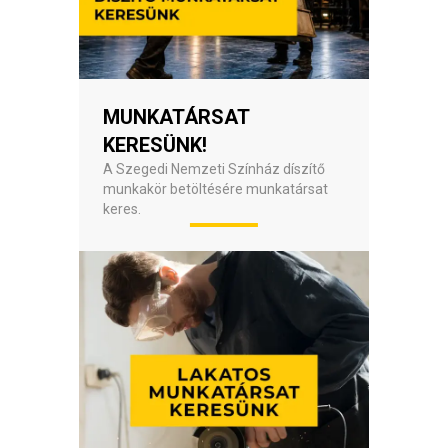
MUNKATÁRSAT
KERESÜNK!
A Szegedi Nemzeti Színház díszítő
munkakör betöltésére munkatársat
keres.