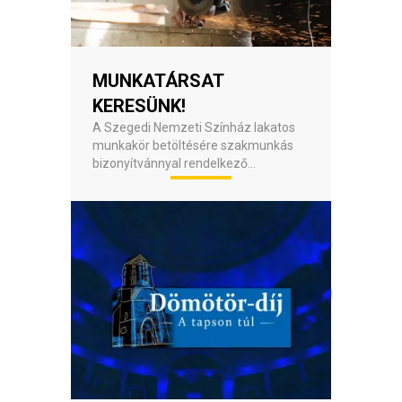
MUNKATÁRSAT
KERESÜNK!
A Szegedi Nemzeti Színház lakatos
munkakör betöltésére szakmunkás
bizonyítvánnyal rendelkező
munkatársat keres