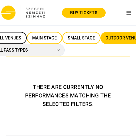
BUY TICKETS
Tog
LL VENUES
MAIN STAGE
SMALL STAGE
OUTDOOR VEN
LL PASS TYPES
THERE ARE CURRENTLY NO
PERFORMANCES MATCHING THE
SELECTED FILTERS.