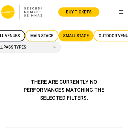
BUY TICKETS
Tog
LL VENUES
MAIN STAGE
SMALL STAGE
OUTDOOR VEN
LL PASS TYPES
THERE ARE CURRENTLY NO
PERFORMANCES MATCHING THE
SELECTED FILTERS.