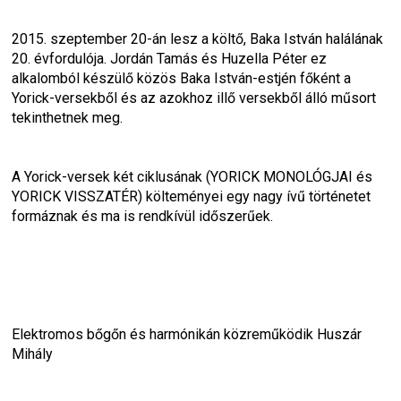
2015. szeptember 20-án lesz a költő, Baka István halálának 
20. évfordulója. Jordán Tamás és Huzella Péter ez 
alkalomból készülő közös Baka István-estjén főként a 
Yorick-versekből és az azokhoz illő versekből álló műsort 
tekinthetnek meg.
A Yorick-versek két ciklusának (YORICK MONOLÓGJAI és 
YORICK VISSZATÉR) költeményei egy nagy ívű történetet 
formáznak és ma is rendkívül időszerűek.
Elektromos bőgőn és harmónikán közreműködik Huszár 
Mihály