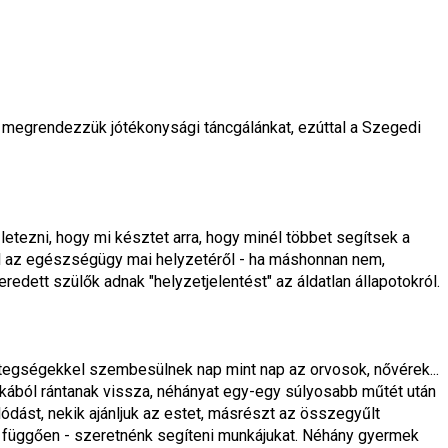
 megrendezzük jótékonysági táncgálánkat, ezúttal a Szegedi 
etezni, hogy mi késztet arra, hogy minél többet segítsek a 
sül az egészségügy mai helyzetéről - ha máshonnan nem, 
edett szülők adnak "helyzetjelentést" az áldatlan állapotokról.
tegségekkel szembesülnek nap mint nap az orvosok, nővérek... 
kából rántanak vissza, néhányat egy-egy súlyosabb műtét után 
lódást, nekik ajánljuk az estet, másrészt az összegyűlt 
üggően - szeretnénk segíteni munkájukat. Néhány gyermek 