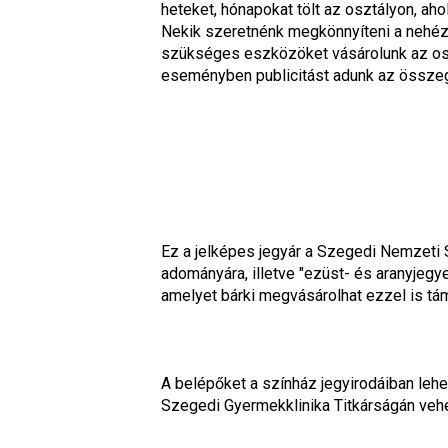
heteket, hónapokat tölt az osztályon, aho
Nekik szeretnénk megkönnyíteni a nehéz 
szükséges eszközöket vásárolunk az os
eseményben publicitást adunk az összeg 
Ez a jelképes jegyár a Szegedi Nemzeti 
adományára, illetve "ezüst- és aranyjegyek
amelyet bárki megvásárolhat ezzel is tá
A belépőket a színház jegyirodáiban lehe
Szegedi Gyermekklinika Titkárságán vehe