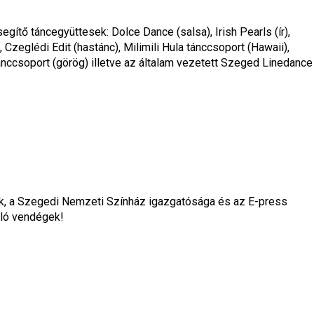
gítő táncegyüttesek: Dolce Dance (salsa), Irish Pearls (ír), 
 Czeglédi Edit (hastánc), Milimili Hula tánccsoport (Hawaii), 
nccsoport (görög) illetve az általam vezetett Szeged Linedance 
ok, a Szegedi Nemzeti Színház igazgatósága és az E-press 
rló vendégek!