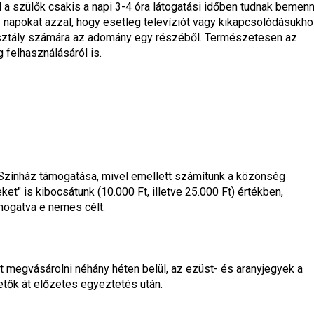
l a szülők csakis a napi 3-4 óra látogatási időben tudnak bemenni
napokat azzal, hogy esetleg televíziót vagy kikapcsolódásukho
ztály számára az adomány egy részéből. Természetesen az 
felhasználásáról is.
Színház támogatása, mivel emellett számítunk a közönség 
et" is kibocsátunk (10.000 Ft, illetve 25.000 Ft) értékben, 
mogatva e nemes célt.
t megvásárolni néhány héten belül, az ezüst- és aranyjegyek a 
tők át előzetes egyeztetés után.