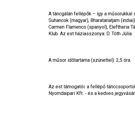
A táncgálán fellépők – így a műsorukkal se
Suhancok (magyar), Bharatanatjam (indiai),
Carmen Flamenco (spanyol), Eleftheria Tá
Klub. Az est háziasszonya: D. Tóth Júlia.
A műsor időtartama (szünettel): 2,5 óra.
Az est támogatói: a fellépő tánccsoport
Nyomdaipari Kft. - és a kedves jegyvásá