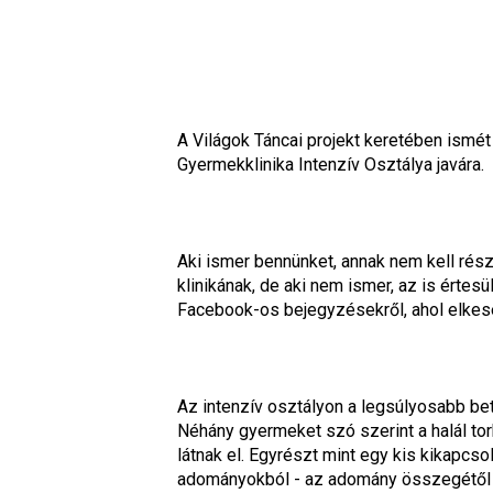
A Világok Táncai projekt keretében ismét
Gyermekklinika Intenzív Osztálya javára.
Aki ismer bennünket, annak nem kell részl
klinikának, de aki nem ismer, az is érte
Facebook-os bejegyzésekről, ahol elkeser
Az intenzív osztályon a legsúlyosabb be
Néhány gyermeket szó szerint a halál tor
látnak el. Egyrészt mint egy kis kikapcso
adományokból - az adomány összegétől f