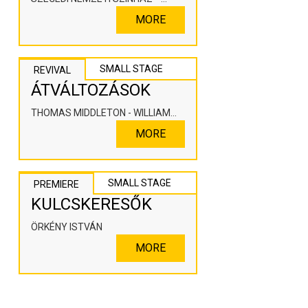
KOOPERÁLÓ SZÍNHÁZPEDAGÓGIAI
MORE
ALKOTÓTÉR
SMALL STAGE
REVIVAL
ÁTVÁLTOZÁSOK
THOMAS MIDDLETON - WILLIAM
ROWLEY
MORE
SMALL STAGE
PREMIERE
KULCSKERESŐK
ÖRKÉNY ISTVÁN
MORE