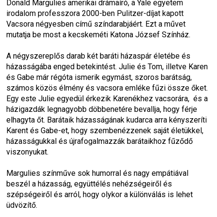
Donald Margulies amerikai drámaíró, a Yale egyetem 
irodalom professzora 2000-ben Pulitzer-díjat kapott 
Vacsora négyesben című színdarabjáért. Ezt a művet 
mutatja be most a kecskeméti Katona József Színház.
A négyszereplős darab két baráti házaspár életébe és 
házasságába enged betekintést. Julie és Tom, illetve Karen 
és Gabe már régóta ismerik egymást, szoros barátság, 
számos közös élmény és vacsora emléke fűzi össze őket. 
Egy este Julie egyedül érkezik Karenékhez vacsorára,  és a 
házigazdák legnagyobb döbbenetére bevallja, hogy férje 
elhagyta őt. Barátaik házasságának kudarca arra kényszeríti 
Karent és Gabe-et, hogy szembenézzenek saját életükkel, 
házasságukkal és újrafogalmazzák barátaikhoz fűződő 
viszonyukat.
Margulies színműve sok humorral és nagy empátiával 
beszél a házasság, együttélés nehézségeiről és 
szépségeiről és arról, hogy olykor a különválás is lehet 
üdvözítő.