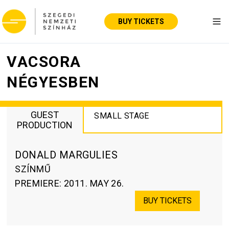
BUY TICKETS
Tog
VACSORA
NÉGYESBEN
GUEST
SMALL STAGE
PRODUCTION
DONALD MARGULIES
SZÍNMŰ
PREMIERE
:
2011. MAY 26.
BUY TICKETS