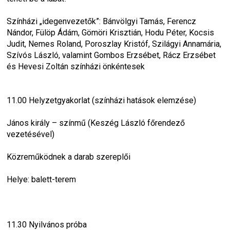
Színházi „idegenvezetők”: Bánvölgyi Tamás, Ferencz 
Nándor, Fülöp Ádám, Gömöri Krisztián, Hodu Péter, Kocsis 
Judit, Nemes Roland, Poroszlay Kristóf, Szilágyi Annamária, 
Szívós László, valamint Gombos Erzsébet, Rácz Erzsébet 
és Hevesi Zoltán színházi önkéntesek
11.00 Helyzetgyakorlat (színházi hatások elemzése)
János király – színmű (Keszég László főrendező 
vezetésével)
Közreműködnek a darab szereplői
Helye: balett-terem
11.30 Nyilvános próba