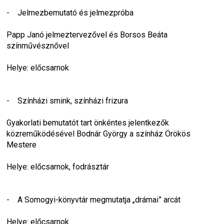
-    Jelmezbemutató és jelmezpróba
Papp Janó jelmeztervezővel és Borsos Beáta 
színművésznővel
Helye: előcsarnok
-    Színházi smink, színházi frizura
Gyakorlati bemutatót tart önkéntes jelentkezők 
közreműködésével Bodnár György a színház Örökös 
Mestere
Helye: előcsarnok, fodrásztár
-    A Somogyi-könyvtár megmutatja „drámai” arcát
Helye: előcsarnok