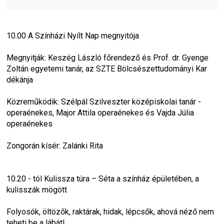
10.00 A Színházi Nyílt Nap megnyitója
Megnyitják: Keszég László főrendező és Prof. dr. Gyenge 
Zoltán egyetemi tanár, az SZTE Bölcsészettudományi Kar 
dékánja
Közreműködik: Szélpál Szilveszter középiskolai tanár - 
operaénekes, Major Attila operaénekes és Vajda Júlia 
operaénekes
Zongorán kísér: Zalánki Rita
10.20 - tól Kulissza túra – Séta a színház épületében, a 
kulisszák mögött
Folyosók, öltözők, raktárak, hidak, lépcsők, ahová néző nem 
teheti be a lábát!