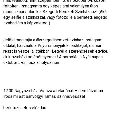
más teendőd, mint szeptember 13. és október 04. között 
feltölteni Instagramra egy képet, ami valamilyen úton-
módon kapcsolódik a Szegedi Nemzeti Színházhoz! (Akár 
egy selfie a színházzal, vagy fotózd le a bérleted, engedd 
szabadjára a képzeleted!)
Jelöld meg rajta a @szegedinemzetiszinhaz Instagram 
oldalát, használd a #nyeremenyjatek hashtaget, és már 
részt is veszel a játékban! Legyél a szerencsések egyike, 
akik színházi belépőt nyernek! A sorsolás a Nyílt napon, 
október 5-én lesz a helyszínen.
17.00 Nagyszínház: Vissza a feladónak – nem túlzottan 
irodalmi est Bánvölgyi Tamás színművésszel
bérletszünetes előadás