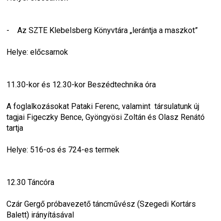
-    Az SZTE Klebelsberg Könyvtára „lerántja a maszkot”
Helye: előcsarnok
11.30-kor és 12.30-kor Beszédtechnika óra
A foglalkozásokat Pataki Ferenc, valamint  társulatunk új 
tagjai Figeczky Bence, Gyöngyösi Zoltán és Olasz Renátó 
tartja
Helye: 516-os és 724-es termek
12.30 Táncóra
Czár Gergő próbavezető táncművész (Szegedi Kortárs 
Balett) irányításával