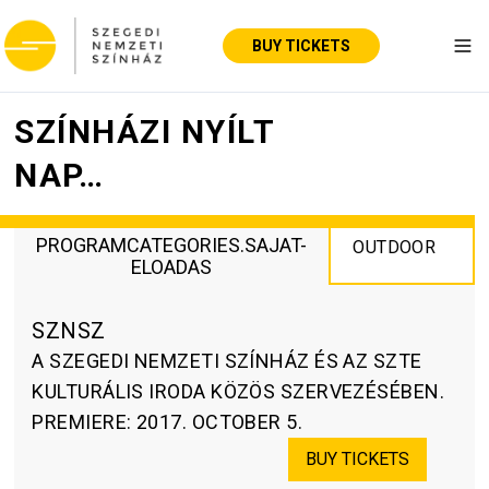
BUY TICKETS
Tog
SZÍNHÁZI NYÍLT
NAP…
PROGRAMCATEGORIES.SAJAT-
OUTDOOR
ELOADAS
SZNSZ
A SZEGEDI NEMZETI SZÍNHÁZ ÉS AZ SZTE
KULTURÁLIS IRODA KÖZÖS SZERVEZÉSÉBEN.
PREMIERE
:
2017. OCTOBER 5.
BUY TICKETS