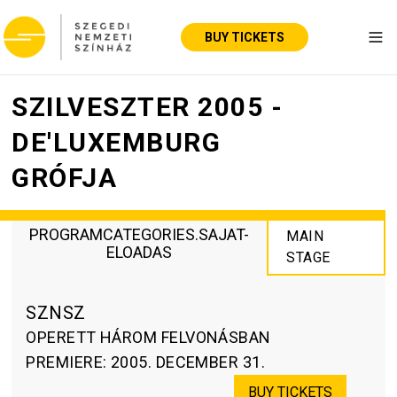
BUY TICKETS
Tog
SZILVESZTER 2005 -
DE'LUXEMBURG
GRÓFJA
PROGRAMCATEGORIES.SAJAT-
MAIN
ELOADAS
STAGE
SZNSZ
OPERETT HÁROM FELVONÁSBAN
PREMIERE
:
2005. DECEMBER 31.
BUY TICKETS