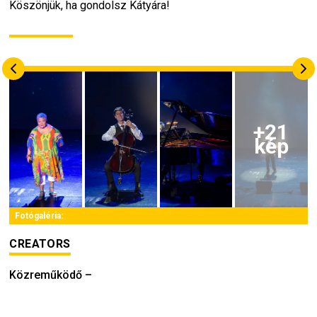
Köszönjük, ha gondolsz Kátyára!
+
21
kép
Fotógaléria:
CREATORS
Közreműködő
–