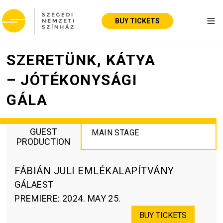
BUY TICKETS
Tog
SZERETÜNK, KÁTYA
– JÓTÉKONYSÁGI
GÁLA
GUEST
MAIN STAGE
PRODUCTION
FÁBIÁN JULI EMLÉKALAPÍTVÁNY
GÁLAEST
PREMIERE
:
2024. MAY 25.
BUY TICKETS