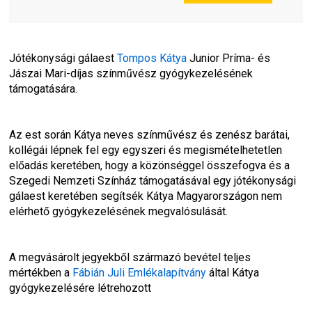
Jótékonysági gálaest 
Tompos Kátya
 Junior Príma- és 
Jászai Mari-díjas színművész gyógykezelésének 
támogatására.
Az est során Kátya neves színművész és zenész barátai, 
kollégái lépnek fel egy egyszeri és megismételhetetlen 
előadás keretében, hogy a közönséggel összefogva és a 
Szegedi Nemzeti Színház támogatásával egy jótékonysági 
gálaest keretében segítsék Kátya Magyarországon nem 
elérhető gyógykezelésének megvalósulását.
A megvásárolt jegyekből származó bevétel teljes 
mértékben a 
Fábián Juli Emlékalapítvány
 által Kátya 
gyógykezelésére létrehozott