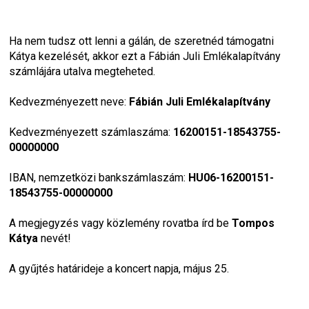
Ha nem tudsz ott lenni a gálán, de szeretnéd támogatni 
Kátya kezelését, akkor ezt a Fábián Juli Emlékalapítvány 
számlájára utalva megteheted.
Kedvezményezett neve: 
Fábián Juli Emlékalapítvány
Kedvezményezett számlaszáma: 
16200151-18543755-
00000000
IBAN, nemzetközi bankszámlaszám: 
HU06-16200151-
18543755-00000000
A megjegyzés vagy közlemény rovatba írd be 
Tompos 
Kátya
 nevét!
A gyűjtés határideje a koncert napja, május 25.