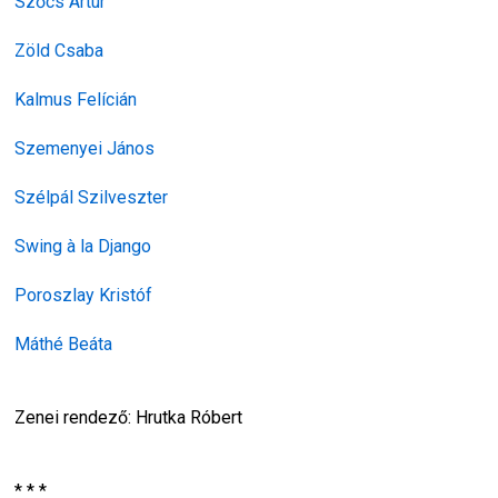
Szőcs Artur
Zöld Csaba
Kalmus Felícián
Szemenyei János
Szélpál Szilveszter
Swing à la Django
Poroszlay Kristóf
Máthé Beáta
Zenei rendező: Hrutka Róbert
* * *