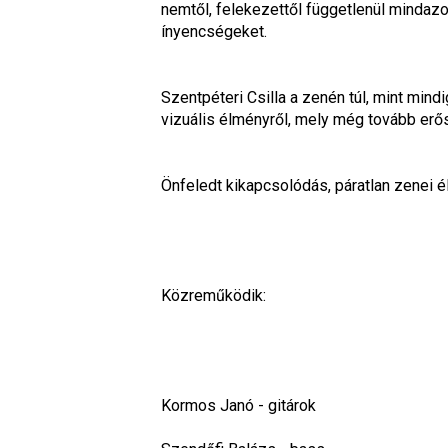
nemtől, felekezettől függetlenül mindazokn
ínyencségeket.
Szentpéteri Csilla a zenén túl, mint mind
vizuális élményről, mely még tovább erős
Önfeledt kikapcsolódás, páratlan zenei é
Közreműködik:
Kormos Janó - gitárok