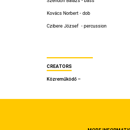
Szendőfi Balázs - bass
Kovács Norbert - dob
Czibere József  - percussion
CREATORS
Közreműködő
–