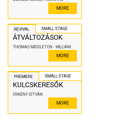
KOOPERÁLÓ SZÍNHÁZPEDAGÓGIAI
MORE
ALKOTÓTÉR
SMALL STAGE
REVIVAL
ÁTVÁLTOZÁSOK
THOMAS MIDDLETON - WILLIAM
ROWLEY
MORE
SMALL STAGE
PREMIERE
KULCSKERESŐK
ÖRKÉNY ISTVÁN
MORE