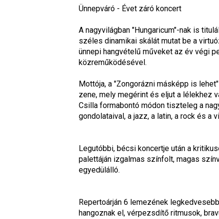
Ünnepváró - Évet záró koncert
A nagyvilágban "Hungaricum"-nak is titul
széles dinamikai skálát mutat be a virtu
ünnepi hangvételű műveket az év végi pe
közreműködésével.
Mottója, a "Zongorázni másképp is lehet"
zene, mely megérint és eljut a lélekhez 
Csilla formabontó módon tiszteleg a nag
gondolataival, a jazz, a latin, a rock és 
Legutóbbi, bécsi koncertje után a kritiku
palettáján izgalmas színfolt, magas szí
egyedülálló.
Repertoárján 6 lemezének legkedvesebb 
hangoznak el, vérpezsdítő ritmusok, brav