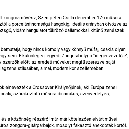
ált zongoraművész, Szentpéteri Csilla december 17-i műsora 
óztól a porcelánfinomságú hangokig, ideális arányban ötvözve az 
zsgő, vidám hangulatot tükröző dallamokkal, kitűnő zenészek 
 bemutatja, hogy nincs komoly vagy könnyű műfaj, csakis olyan 
vagy sem. E különleges, egyedi Zongorabolygó "idegenvezetője", 
y szerzők előtt, az eredeti műveket megfűszerezve saját 
a világzene stílusában, a mai, modern kor szellemében.
sok elnevezték a Crossover Királynőjének, aki Európa zenei 
nvonalú, szórakoztató műsora dinamikus, szenvedélyes, 
és a közönség részéről már-már kötelezően elvárt művei 
úros zongora-gitárpárbajok, mosolyt fakasztó anekdoták kortól, 