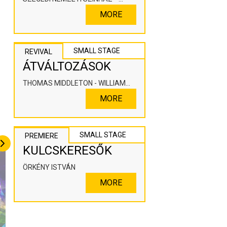
KOOPERÁLÓ SZÍNHÁZPEDAGÓGIAI
MORE
ALKOTÓTÉR
SMALL STAGE
REVIVAL
ÁTVÁLTOZÁSOK
THOMAS MIDDLETON - WILLIAM
ROWLEY
MORE
SMALL STAGE
PREMIERE
KULCSKERESŐK
ÖRKÉNY ISTVÁN
MORE