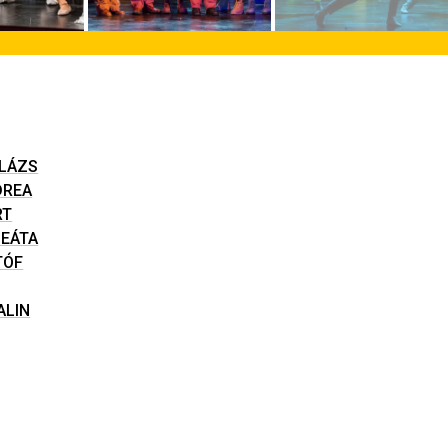
LÁZS
DREA
RT
BEÁTA
TÓF
ALIN