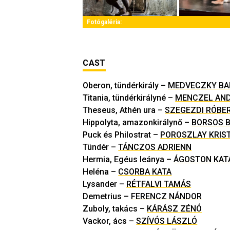
Fotógaléria:
CAST
Oberon, tündérkirály
–
MEDVECZKY BA
Titania, tündérkirályné
–
MENCZEL AN
Theseus, Athén ura
–
SZEGEZDI RÓBE
Hippolyta, amazonkirálynő
–
BORSOS 
Puck és Philostrat
–
POROSZLAY KRIS
Tündér
–
TÁNCZOS ADRIENN
Hermia, Egéus leánya
–
ÁGOSTON KAT
Heléna
–
CSORBA KATA
Lysander
–
RÉTFALVI TAMÁS
Demetrius
–
FERENCZ NÁNDOR
Zuboly, takács
–
KÁRÁSZ ZÉNÓ
Vackor, ács
–
SZÍVÓS LÁSZLÓ