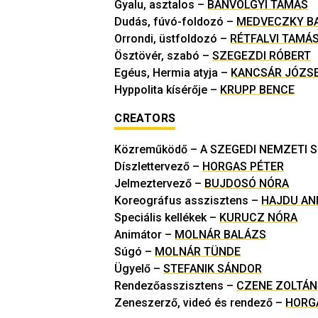
Gyalu, asztalos
–
BÁNVÖLGYI TAMÁS
Dudás, fúvó-foldozó
–
MEDVECZKY B
Orrondi, üstfoldozó
–
RÉTFALVI TAMÁ
Ösztövér, szabó
–
SZEGEZDI RÓBERT
Egéus, Hermia atyja
–
KANCSÁR JÓZS
Hyppolita kísérője
–
KRUPP BENCE
CREATORS
Közreműködő
–
A SZEGEDI NEMZETI 
Díszlettervező
–
HORGAS PÉTER
Jelmeztervező
–
BUJDOSÓ NÓRA
Koreográfus asszisztens
–
HAJDU AN
Speciális kellékek
–
KURUCZ NÓRA
Animátor
–
MOLNÁR BALÁZS
Súgó
–
MOLNÁR TÜNDE
Ügyelő
–
STEFANIK SÁNDOR
Rendezőasszisztens
–
CZENE ZOLTÁN
Zeneszerző, videó és rendező
–
HORG