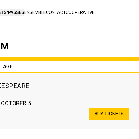
ETS/PASSES
ENSEMBLE
CONTACT
COOPERATIVE
OM
STAGE
KESPEARE
. OCTOBER 5.
BUY TICKETS