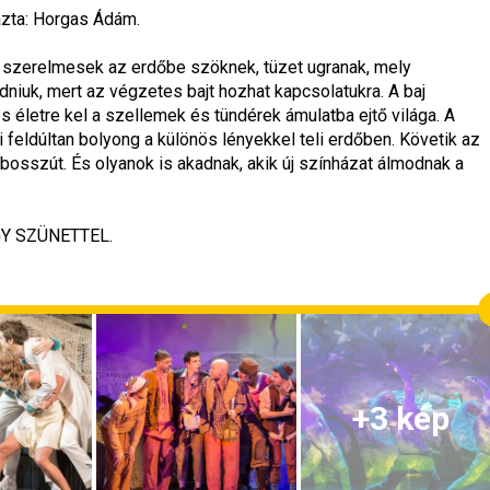
zta: Horgas Ádám.

a szerelmesek az erdőbe szöknek, tüzet ugranak, mely 
niuk, mert az végzetes bajt hozhat kapcsolatukra. A baj 
 életre kel a szellemek és tündérek ámulatba ejtő világa. A 
feldúltan bolyong a különös lényekkel teli erdőben. Követik az 
t bosszút. És olyanok is akadnak, akik új színházat álmodnak a 
+
3
kép