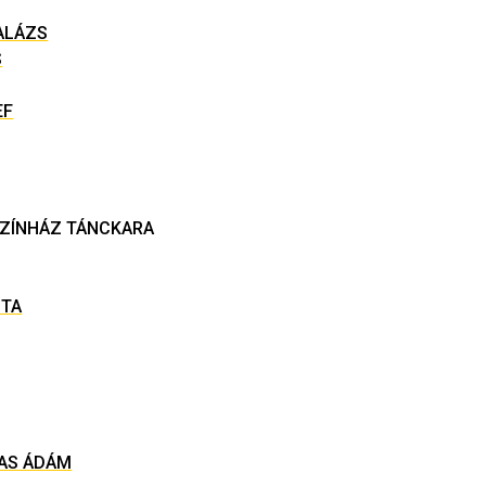
ALÁZS
S
EF
SZÍNHÁZ TÁNCKARA
ITA
AS ÁDÁM