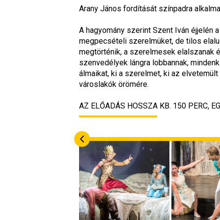
Arany János fordítását színpadra alkalma
A hagyomány szerint Szent Iván éjjelén 
megpecsételi szerelmüket, de tilos elalud
megtörténik, a szerelmesek elalszanak és
szenvedélyek lángra lobbannak, mindenki 
álmaikat, ki a szerelmet, ki az elvetemül
városlakók örömére.
