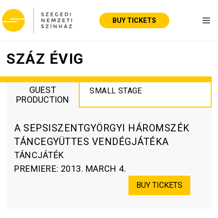
BUY TICKETS
Tog
SZÁZ ÉVIG
GUEST
SMALL STAGE
PRODUCTION
A SEPSISZENTGYÖRGYI HÁROMSZÉK
TÁNCEGYÜTTES VENDÉGJÁTÉKA
TÁNCJÁTÉK
PREMIERE
:
2013. MARCH 4.
BUY TICKETS