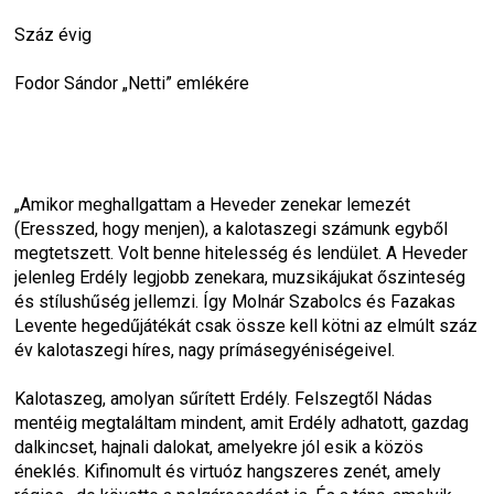
Száz évig
Fodor Sándor „Netti” emlékére
„Amikor meghallgattam a Heveder zenekar lemezét 
(Eresszed, hogy menjen), a kalotaszegi számunk egyből 
megtetszett. Volt benne hitelesség és lendület. A Heveder 
jelenleg Erdély legjobb zenekara, muzsikájukat őszinteség 
és stílushűség jellemzi. Így Molnár Szabolcs és Fazakas 
Levente hegedűjátékát csak össze kell kötni az elmúlt száz 
év kalotaszegi híres, nagy prímásegyéniségeivel.
Kalotaszeg, amolyan sűrített Erdély. Felszegtől Nádas 
mentéig megtaláltam mindent, amit Erdély adhatott, gazdag 
dalkincset, hajnali dalokat, amelyekre jól esik a közös 
éneklés. Kifinomult és virtuóz hangszeres zenét, amely 