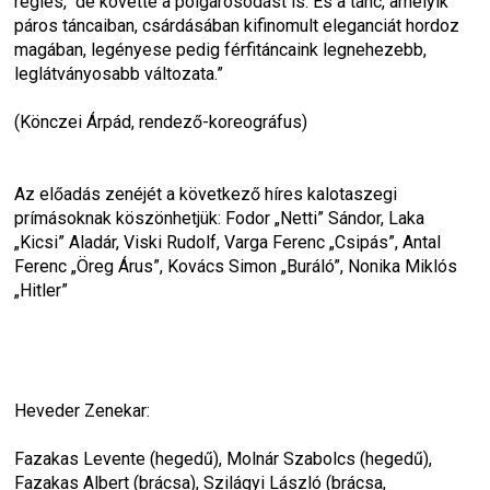
régies,  de követte a polgárosodást is. És a tánc, amelyik 
páros táncaiban, csárdásában kifinomult eleganciát hordoz 
magában, legényese pedig férfitáncaink legnehezebb, 
leglátványosabb változata.”
(Könczei Árpád, rendező-koreográfus)
Az előadás zenéjét a következő híres kalotaszegi 
prímásoknak köszönhetjük: Fodor „Netti” Sándor, Laka 
„Kicsi” Aladár, Viski Rudolf, Varga Ferenc „Csipás”, Antal 
Ferenc „Öreg Árus”, Kovács Simon „Buráló”, Nonika Miklós 
„Hitler”
Heveder Zenekar:
Fazakas Levente (hegedű), Molnár Szabolcs (hegedű), 
Fazakas Albert (brácsa), Szilágyi László (brácsa, 