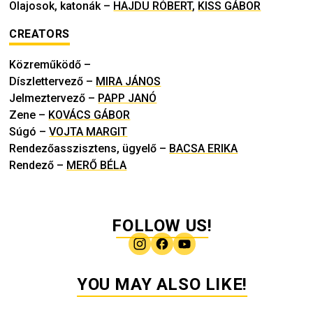
Olajosok, katonák
–
HAJDU RÓBERT
,
KISS GÁBOR
CREATORS
Közreműködő
–
Díszlettervező
–
MIRA JÁNOS
Jelmeztervező
–
PAPP JANÓ
Zene
–
KOVÁCS GÁBOR
Súgó
–
VOJTA MARGIT
Rendezőasszisztens, ügyelő
–
BACSA ERIKA
Rendező
–
MERŐ BÉLA
FOLLOW US!
YOU MAY ALSO LIKE!