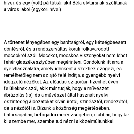
hívei, és egy (volt) párttitkár, akit Béla elvtársnak szólítanak 
a város lakói (egykori hívei).
A történet lényegében egy barátságról, egy kétségbeesett 
döntésről, és a rendszerváltás körüli fölkavarodott 
mocsokról szól. Mocskot, mocskos viszonyokat nem lehet 
fehér glaszékesztyűben megérinteni. Gondolunk itt arra a 
nyelvhasználatra, amely időnként a székhez szögezi, és 
remélhetőleg nem az ajtó felé indítja, a gyengébb nyelvi 
idegzetű nézőket. Az előadás szigorúan tizenhét éven 
felülieknek szól, akik már tudják, hogy a művészet 
ábrázolás (is), és a művészet által használt nyelvi 
őszinteség áldozatokat kíván írótól, színésztől, rendezőtől, 
de a nézőtől is. Bízunk a közönség megértésében, 
bátorságában, befogadói merészségében, s abban, hogy ki-
ki szembe mer, szembe tud nézni a közelmúltunkkal…