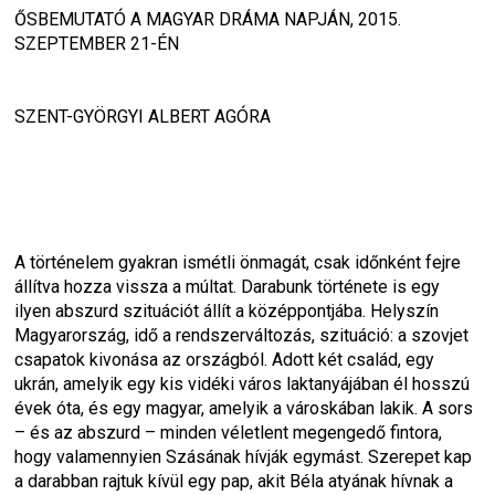
ŐSBEMUTATÓ A MAGYAR DRÁMA NAPJÁN, 2015. 
SZEPTEMBER 21-ÉN
SZENT-GYÖRGYI ALBERT AGÓRA
A történelem gyakran ismétli önmagát, csak időnként fejre 
állítva hozza vissza a múltat. Darabunk története is egy 
ilyen abszurd szituációt állít a középpontjába. Helyszín 
Magyarország, idő a rendszerváltozás, szituáció: a szovjet 
csapatok kivonása az országból. Adott két család, egy 
ukrán, amelyik egy kis vidéki város laktanyájában él hosszú 
évek óta, és egy magyar, amelyik a városkában lakik. A sors 
– és az abszurd – minden véletlent megengedő fintora, 
hogy valamennyien Szásának hívják egymást. Szerepet kap 
a darabban rajtuk kívül egy pap, akit Béla atyának hívnak a 