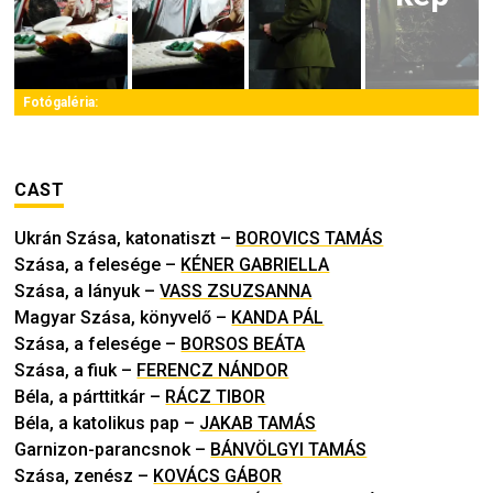
Fotógaléria:
CAST
Ukrán Szása, katonatiszt
–
BOROVICS TAMÁS
Szása, a felesége
–
KÉNER GABRIELLA
Szása, a lányuk
–
VASS ZSUZSANNA
Magyar Szása, könyvelő
–
KANDA PÁL
Szása, a felesége
–
BORSOS BEÁTA
Szása, a fiuk
–
FERENCZ NÁNDOR
Béla, a párttitkár
–
RÁCZ TIBOR
Béla, a katolikus pap
–
JAKAB TAMÁS
Garnizon-parancsnok
–
BÁNVÖLGYI TAMÁS
Szása, zenész
–
KOVÁCS GÁBOR