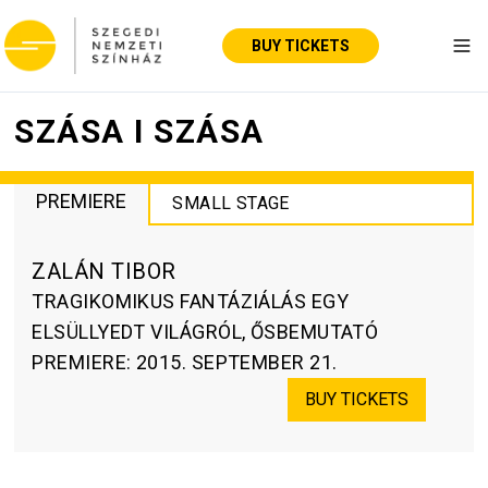
BUY TICKETS
Tog
SZÁSA I SZÁSA
PREMIERE
SMALL STAGE
ZALÁN TIBOR
TRAGIKOMIKUS FANTÁZIÁLÁS EGY
ELSÜLLYEDT VILÁGRÓL, ŐSBEMUTATÓ
PREMIERE
:
2015. SEPTEMBER 21.
BUY TICKETS