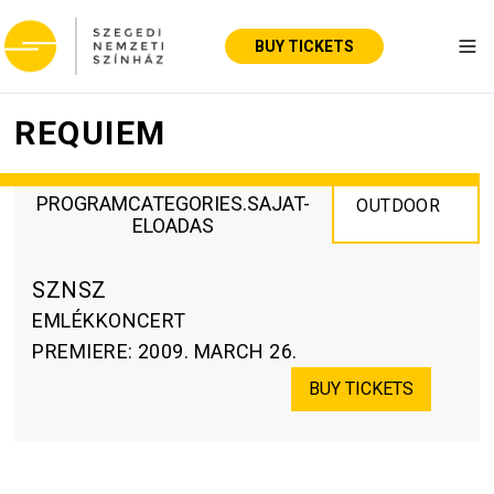
BUY TICKETS
Tog
REQUIEM
PROGRAMCATEGORIES.SAJAT-
OUTDOOR
ELOADAS
SZNSZ
EMLÉKKONCERT
PREMIERE
:
2009. MARCH 26.
BUY TICKETS