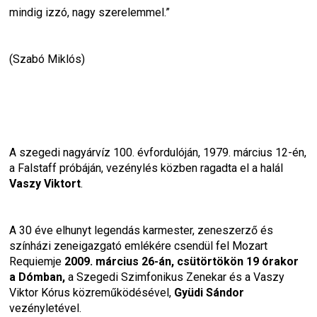
mindig izzó, nagy szerelemmel.” 
(Szabó Miklós)
A szegedi nagyárvíz 100. évfordulóján, 1979. március 12-én, 
a Falstaff próbáján, vezénylés közben ragadta el a halál 
Vaszy Viktort
.
A 30 éve elhunyt legendás karmester, zeneszerző és 
színházi zeneigazgató emlékére csendül fel Mozart 
Requiemje
 2009. március 26-án, csütörtökön 19 órakor 
a Dómban,
 a Szegedi Szimfonikus Zenekar és a Vaszy 
Viktor Kórus közreműködésével, 
Gyüdi Sándor 
vezényletével.