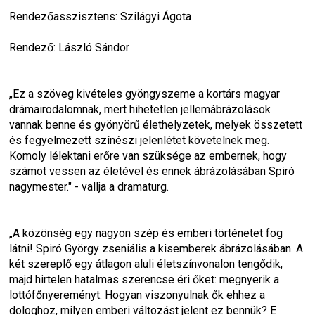
Rendezőasszisztens: Szilágyi Ágota
Rendező: László Sándor
„Ez a szöveg kivételes gyöngyszeme a kortárs magyar 
drámairodalomnak, mert hihetetlen jellemábrázolások 
vannak benne és gyönyörű élethelyzetek, melyek összetett 
és fegyelmezett színészi jelenlétet követelnek meg. 
Komoly lélektani erőre van szüksége az embernek, hogy 
számot vessen az életével és ennek ábrázolásában Spiró 
nagymester." - vallja a dramaturg.
„A közönség egy nagyon szép és emberi történetet fog 
látni! Spiró György zseniális a kisemberek ábrázolásában. A 
két szereplő egy átlagon aluli életszínvonalon tengődik, 
majd hirtelen hatalmas szerencse éri őket: megnyerik a 
lottófőnyereményt. Hogyan viszonyulnak ők ehhez a 
dologhoz, milyen emberi változást jelent ez bennük? E 