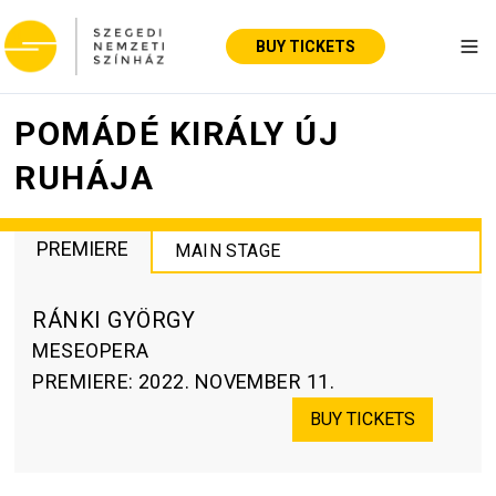
BUY TICKETS
Tog
POMÁDÉ KIRÁLY ÚJ
RUHÁJA
PREMIERE
MAIN STAGE
RÁNKI GYÖRGY
MESEOPERA
PREMIERE
:
2022. NOVEMBER 11.
BUY TICKETS