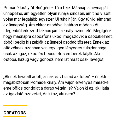
Pomádé király őfelségének fő a feje. Másnap a névnapját 
ünnepelné, ám egyetlen olyan ruhája sincsen, amit ne viselt 
volna már legalább egyszer. Új ruha híján, úgy tűnik, elmarad 
az ünnepség. Ám ekkor csodával határos módon két 
idegenből érkezett takács járul a király színe elé. Megígérik, 
hogy másnapra csodafonalukból megszövik a csodakelmét, 
abból pedig kiszabják az ünnepi csodaöltözetet. Ennek az 
öltözéknek azonban van egy igen lényeges tulajdonsága: 
csak az igaz, okos és becsületes emberek látják. Aki 
ostoba, hazug vagy gonosz, nem lát mást csak levegőt.
„Akinek hivatalt adott, annak észt is ád az Isten” – énekli 
magabiztosan Pomádé király. Ám vajon érvényes marad-e 
eme bölcs gondolat a darab végén is? Vajon ki az, aki látja 
az igazlátó szövetet, és ki az, aki nem?
CREATORS